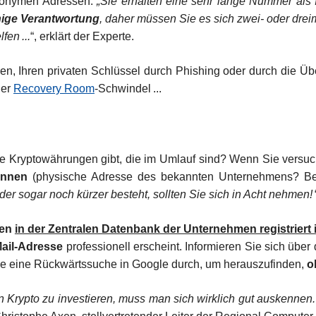
anonymen Adressen.
„Sie erhalten eine sehr lange Nummer als 
inige Verantwortung
, daher müssen Sie es sich zwei- oder drei
en ...
“, erklärt der Experte.
, Ihren privaten Schlüssel durch Phishing oder durch die Über
der
Recovery Room
-Schwindel ...
e Kryptowährungen gibt, die im Umlauf sind? Wenn Sie versucht
ennen
(physische Adresse des bekannten Unternehmens? Befin
r sogar noch kürzer besteht, sollten Sie sich in Acht nehmen!
men
in der Zentralen Datenbank der Unternehmen registriert i
ail-Adresse
professionell erscheint. Informieren Sie sich übe
ie eine Rückwärtssuche in Google durch, um herauszufinden,
o
n Krypto zu investieren, muss man sich wirklich gut auskenne