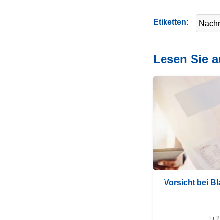
Etiketten
Nachr
Lesen Sie 
W
e
i
t
e
r
l
e
Vorsicht bei B
s
e
n
Fr 