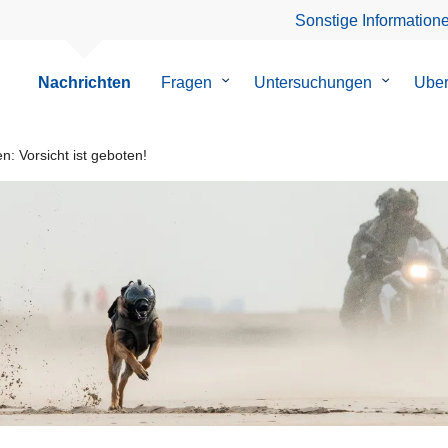
Sonstige Information
Nachrichten
Fragen
Untermenü
Untersuchungen
Untermen
Uber
von
von
Fragen
Untersuc
n: Vorsicht ist geboten!