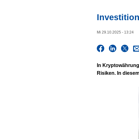
z
e
Investitio
i
Mi 29.10.2025 - 13:24
In Kryptowährunge
Risiken. In diese