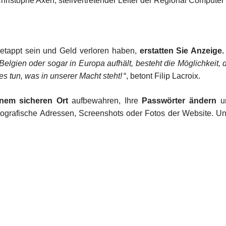
hristophe Axen, stellvertretender Leiter der Regional Computer
getappt sein und Geld verloren haben,
erstatten Sie Anzeige.
elgien oder sogar in Europa aufhält, besteht die Möglichkeit, d
es tun, was in unserer Macht steht!
“, betont Filip Lacroix.
inem sicheren Ort
aufbewahren, Ihre
Passwörter ändern
u
ptografische Adressen, Screenshots oder Fotos der Website. U