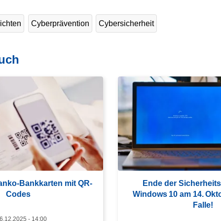
ichten
Cyberprävention
Cybersicherheit
auch
W
e
i
t
e
r
l
e
lanko-Bankkarten mit QR-
Ende der Sicherheits
s
Codes
Windows 10 am 14. Okt
e
Falle!
n
26.12.2025 - 14:00