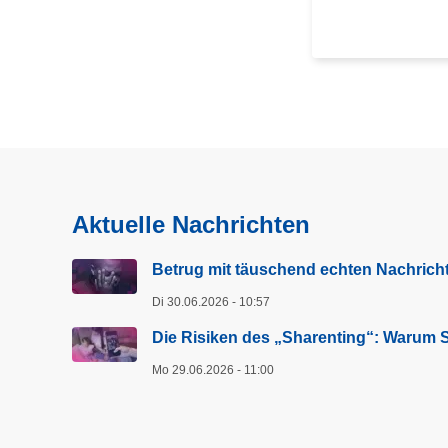
ü
b
e
r
V
o
r
s
i
Aktuelle Nachrichten
c
h
Betrug mit täuschend echten Nachricht
t
Di 30.06.2026 - 10:57
b
e
Die Risiken des „Sharenting“: Warum Si
i
Mo 29.06.2026 - 11:00
B
l
a