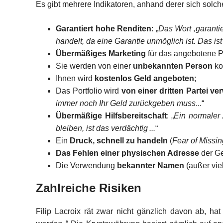
Es gibt mehrere Indikatoren, anhand derer sich solc
Garantiert hohe Renditen
: „
Das Wort ‚garanti
handelt, da eine Garantie unmöglich ist. Das ist
Übermäßiges Marketing
für das angebotene P
Sie werden von einer
unbekannten Person
ko
Ihnen wird
kostenlos Geld angeboten
;
Das Portfolio wird
von einer dritten Partei ver
immer noch Ihr Geld zurückgeben muss
...“
Übermäßige Hilfsbereitschaft
: „
Ein normaler 
bleiben, ist das verdächtig ...
“
Ein
Druck, schnell zu handeln
(
Fear of Missin
Das Fehlen einer physischen Adresse
der Ge
Die Verwendung
bekannter Namen
(außer viel
Zahlreiche Risiken
Filip Lacroix rät zwar nicht gänzlich davon ab, h