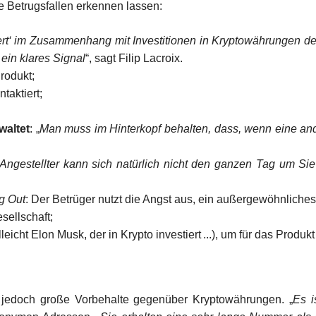
he Betrugsfallen erkennen lassen:
ert‘ im Zusammenhang mit Investitionen in Kryptowährungen deu
 ein klares Signal
“, sagt Filip Lacroix.
rodukt;
ntaktiert;
waltet
: „
Man muss im Hinterkopf behalten, dass, wenn eine ander
Angestellter kann sich natürlich nicht den ganzen Tag um Si
g Out
: Der Betrüger nutzt die Angst aus, ein außergewöhnliche
sellschaft;
leicht Elon Musk, der in Krypto investiert ...), um für das Produ
at jedoch große Vorbehalte gegenüber Kryptowährungen. „
Es i