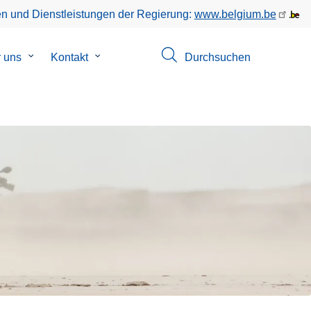
en und Dienstleistungen der Regierung:
www.belgium.be
ü
 uns
Untermenü
Kontakt
Untermenü
Durchsuchen
von
von
hungen
Uber
Kontakt
uns