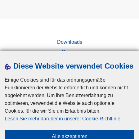
i
z
e
i
a
Downloads
k
Presse
a
d
Kampagnen
Diese Website verwendet Cookies
e
m
Einige Cookies sind für das ordnungsgemäße
i
Funktionieren der Website erforderlich und können nicht
e
abgelehnt werden. Um Ihre Benutzererfahrung zu
optimieren, verwendet die Website auch optionale
Cookies, für die wir Sie um Erlaubnis bitten.
Disclaimer
Lesen Sie mehr darüber in unserer Cookie-Richtlinie
.
Privacy
Cookies
Alle akzeptieren