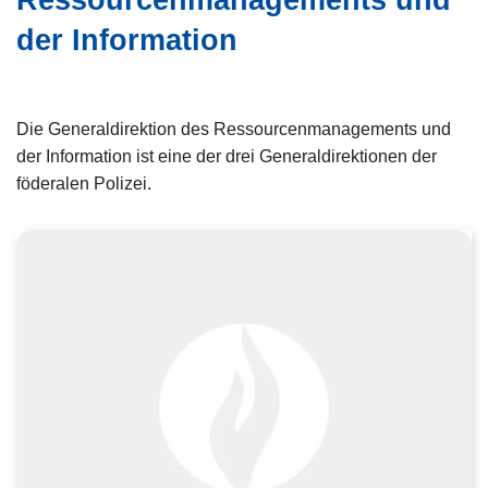
Ressourcenmanagements und
z
der Information
e
i
Die Generaldirektion des Ressourcenmanagements und
der Information ist eine der drei Generaldirektionen der
föderalen Polizei.
W
e
i
t
e
r
l
e
s