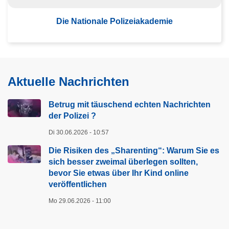
b
n
i
Die Nationale Polizeiakademie
e
a
t
r
n
t
D
z
e
i
e
l
e
n
Aktuelle Nachrichten
N
a
Betrug mit täuschend echten Nachrichten
t
der Polizei ?
i
Di 30.06.2026 - 10:57
o
n
Die Risiken des „Sharenting“: Warum Sie es
sich besser zweimal überlegen sollten,
a
bevor Sie etwas über Ihr Kind online
l
veröffentlichen
e
P
Mo 29.06.2026 - 11:00
o
l