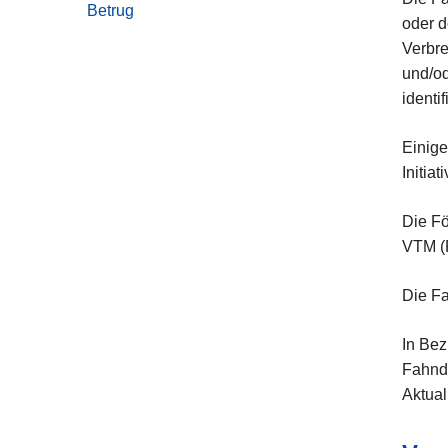
Betrug
oder d
Verbre
und/od
identif
Einige
Initiati
Die Fö
VTM (
Die F
In Bez
Fahnd
Aktual