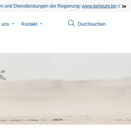
en und Dienstleistungen der Regierung:
www.belgium.be
ü
 uns
Untermenü
Kontakt
Untermenü
Durchsuchen
von
von
hungen
Uber
Kontakt
uns