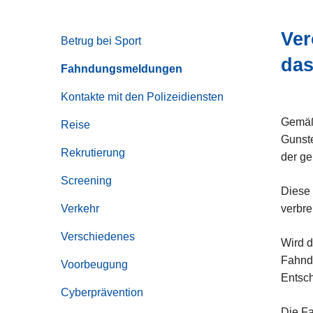
z
e
Ver
Betrug bei Sport
i
da
Fahndungsmeldungen
Kontakte mit den Polizeidiensten
Gemäß 
Reise
Gunste
Rekrutierung
der ge
Screening
Diese
Verkehr
verbre
Verschiedenes
Wird d
Fahndu
Voorbeugung
Entsc
Cyberprävention
Die Fa