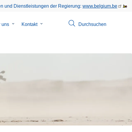
en und Dienstleistungen der Regierung:
www.belgium.be
ü
 uns
Untermenü
Kontakt
Untermenü
Durchsuchen
von
von
hungen
Uber
Kontakt
uns