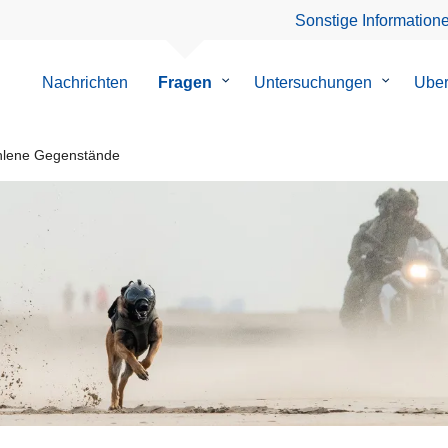
Sonstige Information
Nachrichten
Fragen
Untermenü
Untersuchungen
Untermen
Uber
von
von
Fragen
Untersuc
lene Gegenstände