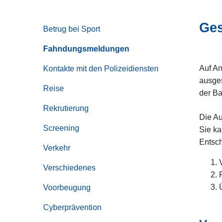
z
e
Ges
Betrug bei Sport
i
Fahndungsmeldungen
Auf An
Kontakte mit den Polizeidiensten
ausges
Reise
der Ba
Rekrutierung
Die Au
Screening
Sie ka
Entsc
Verkehr
Verschiedenes
Voorbeugung
Cyberprävention