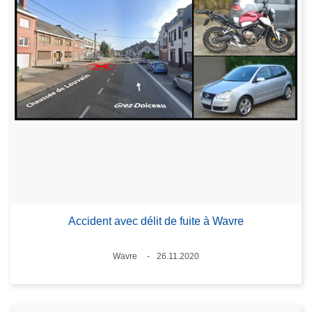
Accident avec délit de fuite à Wavre
Standort
Wavre
26.11.2020
Datum