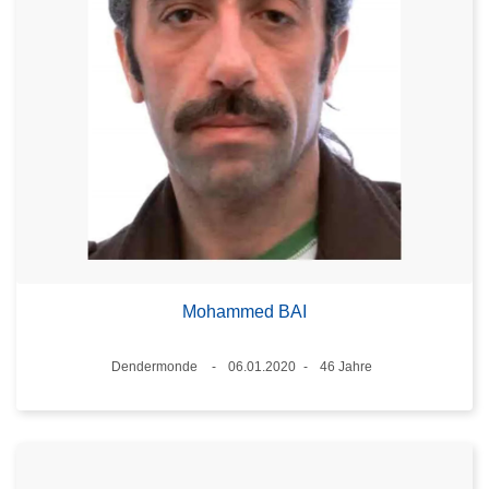
Mohammed BAI
Standort
Dendermonde
06.01.2020
46 Jahre
Datum
Alter