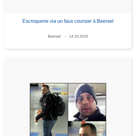
Escroquerie via un faux coursier à Beersel
Standort
Beersel
14.10.2020
Datum