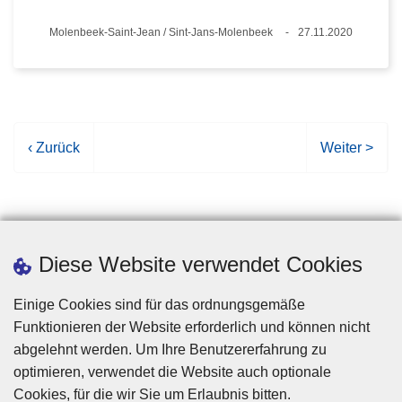
Standort
Molenbeek-Saint-Jean / Sint-Jans-Molenbeek
27.11.2020
Datum
V
‹ Zurück
N
Weiter >
o
ä
r
c
h
h
e
s
r
t
Diese Website verwendet Cookies
i
e
g
S
Einige Cookies sind für das ordnungsgemäße
e
e
Funktionieren der Website erforderlich und können nicht
S
i
abgelehnt werden. Um Ihre Benutzererfahrung zu
e
t
optimieren, verwendet die Website auch optionale
i
e
Cookies, für die wir Sie um Erlaubnis bitten.
Disclaimer