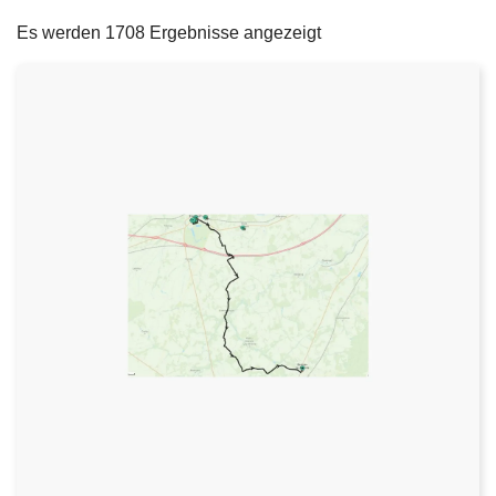
filters
e
Es werden 1708 Ergebnisse angezeigt
i