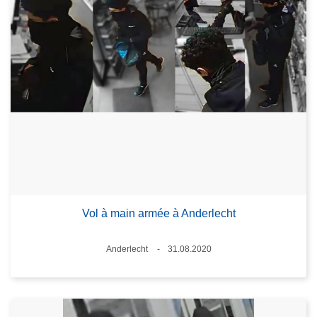
Vol à main armée à Anderlecht
Standort
Anderlecht
31.08.2020
Datum