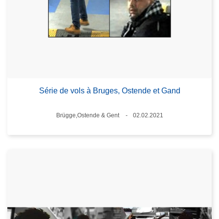
Série de vols à Bruges, Ostende et Gand
Standort
Brügge,Ostende & Gent
02.02.2021
Datum