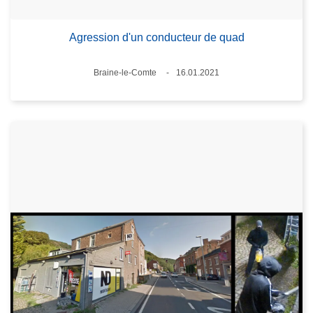
Agression d'un conducteur de quad
Standort
Braine-le-Comte
16.01.2021
Datum