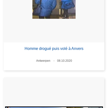
Homme drogué puis volé à Anvers
Standort
Antwerpen
08.10.2020
Datum