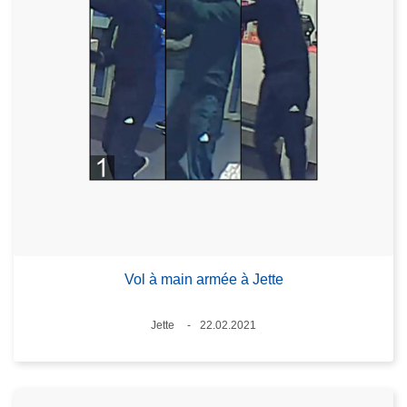
Vol à main armée à Jette
Standort
Jette
22.02.2021
Datum