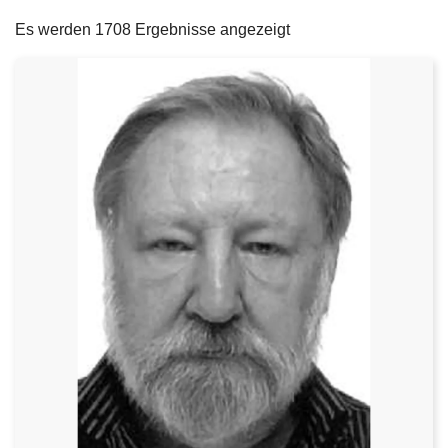
filters
e
Es werden 1708 Ergebnisse angezeigt
i