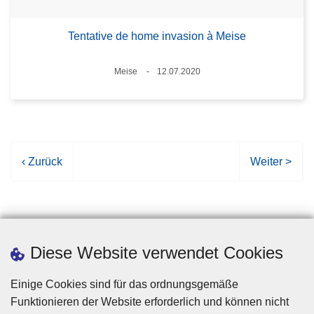
Tentative de home invasion à Meise
Standort
Meise
12.07.2020
Datum
V
‹ Zurück
N
Weiter >
o
ä
r
c
h
h
e
s
r
t
Diese Website verwendet Cookies
i
e
g
S
Einige Cookies sind für das ordnungsgemäße
e
e
Funktionieren der Website erforderlich und können nicht