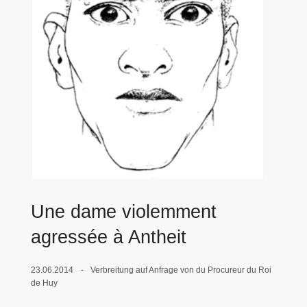
e
i
Une dame violemment
agressée à Antheit
23.06.2014
Verbreitung auf Anfrage von du Procureur du Roi
de Huy