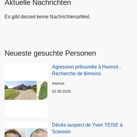
Aktuelle Nachrichten
Es gibt derzeit keine Nachrichtenartikel.
Neueste gesuchte Personen
Agression présumée à Hannut -
Recherche de témoins
Standort
Hannut
02.06.2026
Décès suspect de Yvon TEISE à
Sclessin