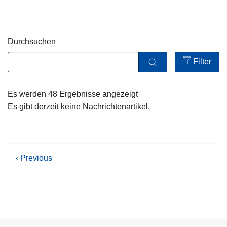
z
e
i
Durchsuchen
Filter
Open
filters
Es werden 48 Ergebnisse angezeigt
Es gibt derzeit keine Nachrichtenartikel.
V
‹ Previous
o
r
h
e
r