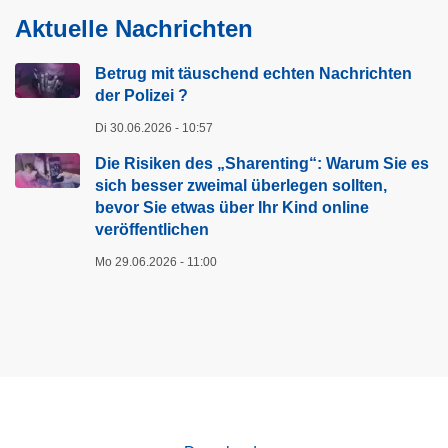
i
Aktuelle Nachrichten
g
e
Betrug mit täuschend echten Nachrichten
S
der Polizei ?
e
Di 30.06.2026 - 10:57
i
t
Die Risiken des „Sharenting“: Warum Sie es
sich besser zweimal überlegen sollten,
e
bevor Sie etwas über Ihr Kind online
veröffentlichen
Mo 29.06.2026 - 11:00