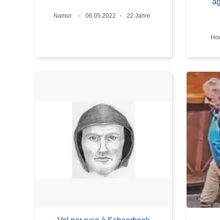
âg
Standort
Namur
Datum
06.05.2022
Alter
22 Jahre
Sta
Hou