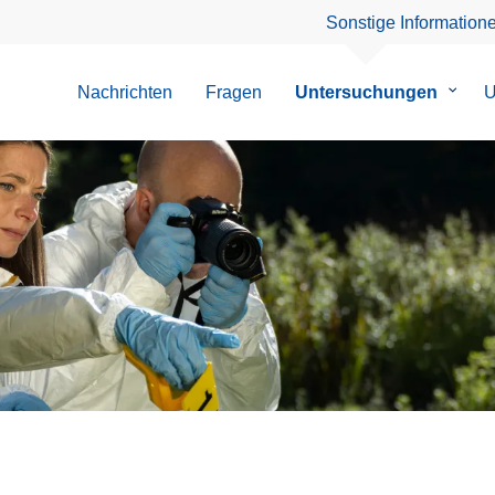
Sonstige Information
Nachrichten
Fragen
Untersuchungen
Unter
U
von
Unter