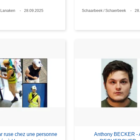
Standort
Lanaken
Datum
28.09.2025
Standort
Schaarbeek / Schaerbeek
Da
28
ar ruse chez une personne
Anthony BECKER - 