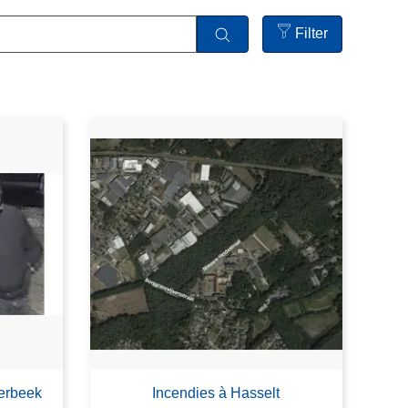
Filter
Open
filters
aerbeek
Incendies à Hasselt