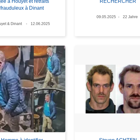
ée à Houyet et retraits
RECHERCHER
frauduleux à Dinant
Datum
09.05.2025
Alter
22 Jahre
ndort
yet & Dinant
Datum
12.06.2025