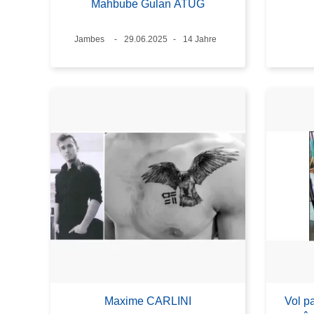
Mahbube Gulan ATUG
Standort
Jambes
Datum
29.06.2025
Alter
14 Jahre
Maxime CARLINI
Vol p