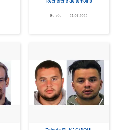
Recherche de témoins
Standort
Berzée
Datum
21.07.2025