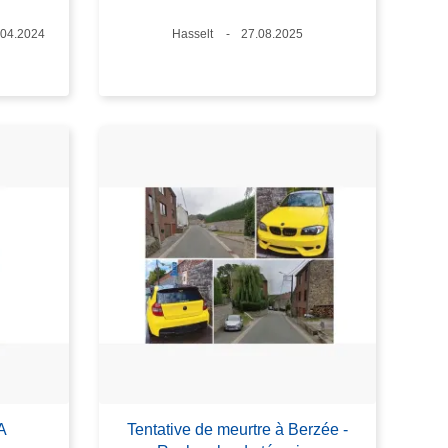
tum
.04.2024
Standort
Hasselt
Datum
27.08.2025
A
Tentative de meurtre à Berzée -