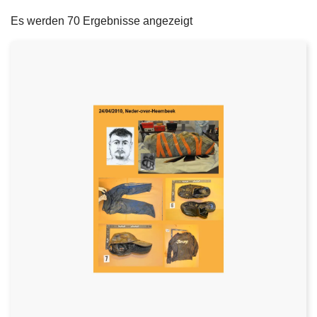
filters
e
Es werden 70 Ergebnisse angezeigt
i