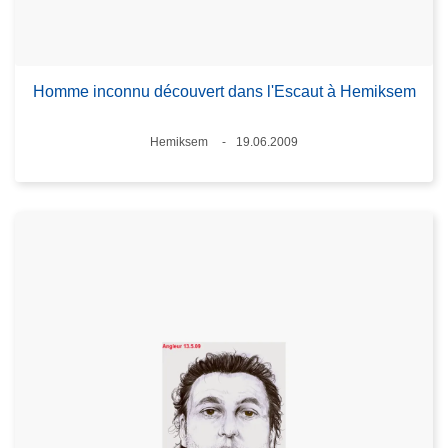
Homme inconnu découvert dans l'Escaut à Hemiksem
Standort
Hemiksem
19.06.2009
Datum