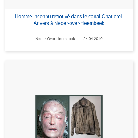
Homme inconnu retrouvé dans le canal Charleroi-
Anvers à Neder-over-Heembeek
Standort
Neder-Over-Heembeek
24.04.2010
Datum