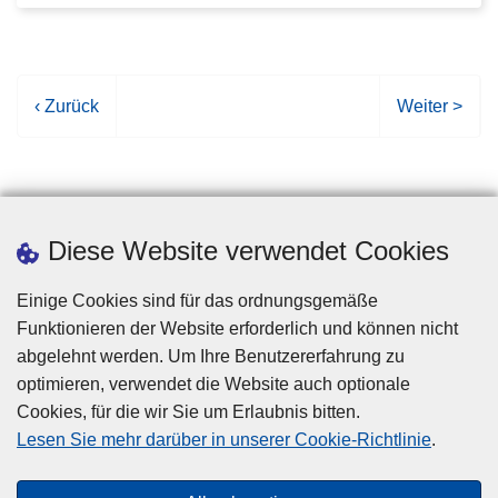
V
‹ Zurück
N
Weiter >
o
ä
r
c
h
h
e
s
Diese Website verwendet Cookies
r
t
i
e
Einige Cookies sind für das ordnungsgemäße
g
S
Funktionieren der Website erforderlich und können nicht
e
e
abgelehnt werden. Um Ihre Benutzererfahrung zu
S
i
optimieren, verwendet die Website auch optionale
e
t
Cookies, für die wir Sie um Erlaubnis bitten.
i
e
Disclaimer
Lesen Sie mehr darüber in unserer Cookie-Richtlinie
.
t
Privacy
e
Cookies