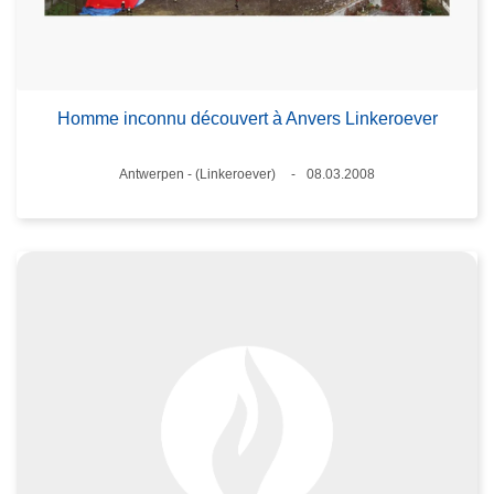
Homme inconnu découvert à Anvers Linkeroever
Standort
Antwerpen - (Linkeroever)
08.03.2008
Datum