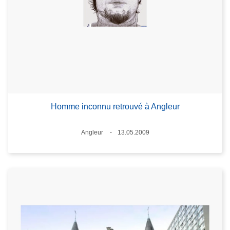
Homme inconnu retrouvé à Angleur
Standort
Angleur
13.05.2009
Datum