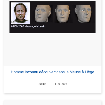
Homme inconnu découvert dans la Meuse à Liège
Standort
Lüttich
04.09.2007
Datum