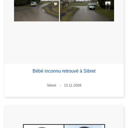
Bébé inconnu retrouvé à Sibret
Standort
Sibret
15.11.2008
Datum