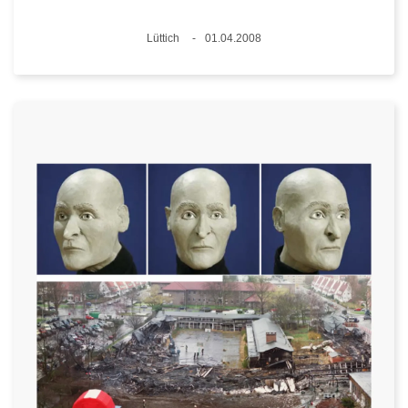
Standort
Lüttich
01.04.2008
Datum