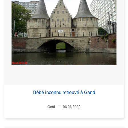
Bébé inconnu retrouvé à Gand
Standort
Gent
06.06.2009
Datum