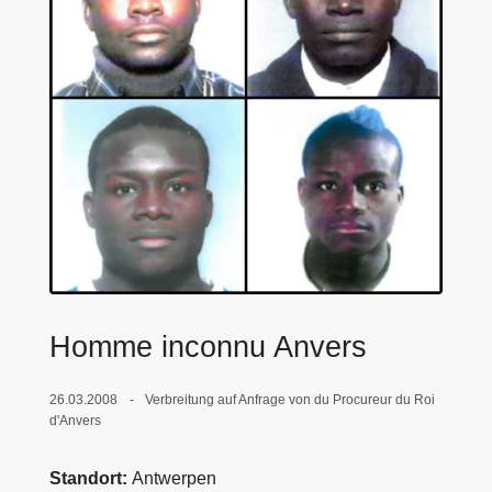
e
i
Homme inconnu Anvers
26.03.2008
Verbreitung auf Anfrage von du Procureur du Roi
d'Anvers
Standort
Antwerpen