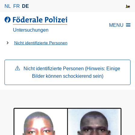
D
NL
FR
DE
i
r
d
MENU
e
e
Untersuchungen
k
r
t
Du
F
Nicht identifizierte Personen
z
ö
bist
u
d
da:
m
e
Nicht identifizierte Personen (Hinweis: Einige
I
r
Bilder können schockierend sein)
n
a
h
l
a
e
l
P
t
o
l
i
z