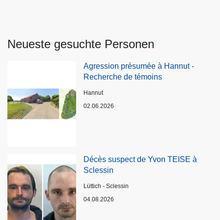
Neueste gesuchte Personen
Agression présumée à Hannut -
Recherche de témoins
Standort
Hannut
02.06.2026
Décès suspect de Yvon TEISE à
Sclessin
Standort
Lüttich - Sclessin
04.08.2026