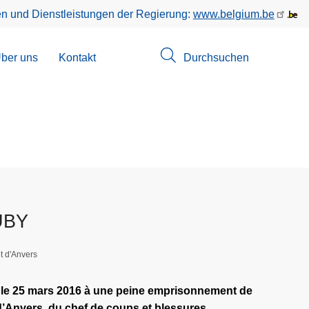
en und Dienstleistungen der Regierung:
www.belgium.be
menü
ber uns
Kontakt
Durchsuchen
suchungen
UBY
t d'Anvers
e 25 mars 2016 à une peine emprisonnement de
d’Anvers, du chef de coups et blessures