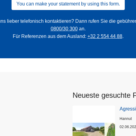
You can make your statement by using this form.
ns lieber telefonisch kontaktieren? Dann rufen Sie die gebühr
0800/30 300
an.
Für Referenzen aus dem Ausland:
+32 2 554 44 88
.
Neueste gesuchte 
Agress
Standort
Hannut
02.06.20