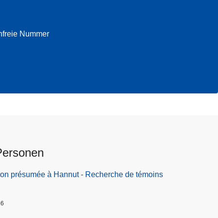
enfreie Nummer
Personen
ion présumée à Hannut - Recherche de témoins
26