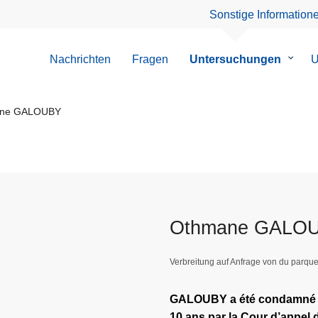
Sonstige Information
Nachrichten
Fragen
Untersuchungen
Unter
U
von
Unter
ne GALOUBY
Othmane GALO
Verbreitung auf Anfrage von du parque
GALOUBY a été condamné l
10 ans par la Cour d’appel 