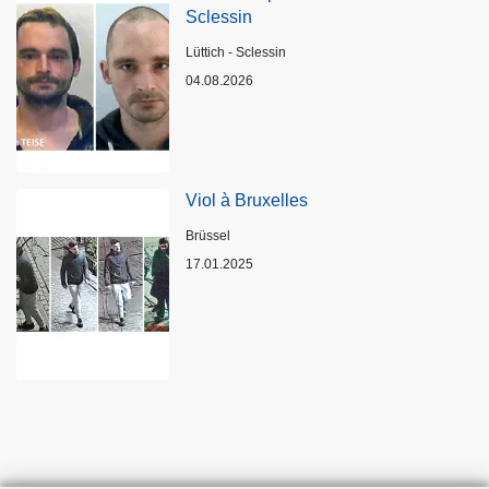
Sclessin
Standort
Lüttich - Sclessin
04.08.2026
Viol à Bruxelles
Standort
Brüssel
17.01.2025