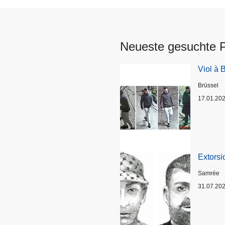
Neueste gesuchte 
Viol à 
Standort
Brüssel
17.01.20
Extorsi
Standort
Samrée
31.07.20