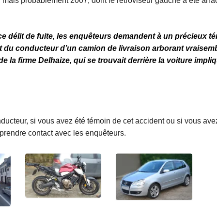
 mais probablement 2007, dont le rétroviseur gauche a été arrac
ce délit de fuite, les enquêteurs demandent à un précieux t
agit du conducteur d’un camion de livraison arborant vraisem
 de la firme Delhaize, qui se trouvait derrière la voiture imp
ducteur, si vous avez été témoin de cet accident ou si vous ave
ez prendre contact avec les enquêteurs.