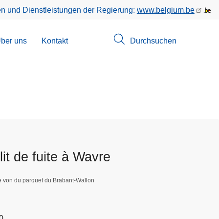
en und Dienstleistungen der Regierung:
www.belgium.be
menü
ber uns
Kontakt
Durchsuchen
suchungen
it de fuite à Wavre
e von du parquet du Brabant-Wallon
0