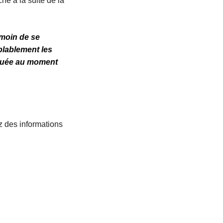
hé à la suite de la
émoin de se
blablement les
liquée au moment
z des informations