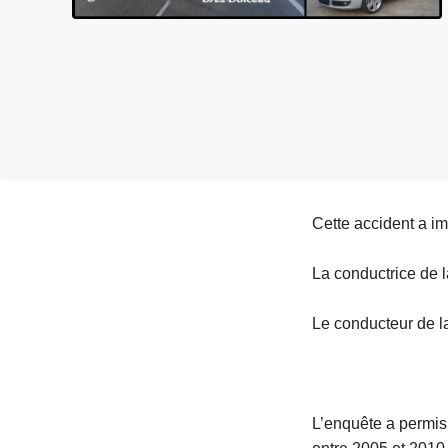
e
i
Cette accident a i
La conductrice de l
Le conducteur de la 
L’enquête a permis