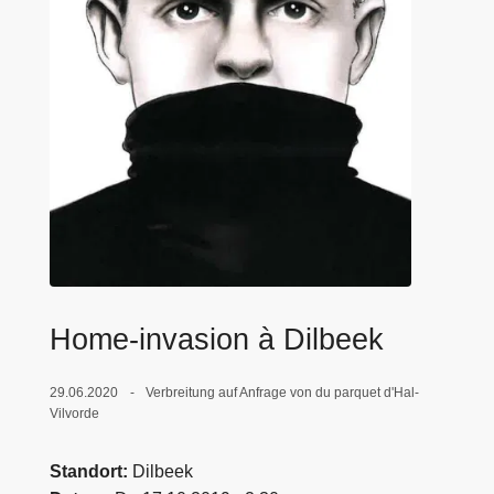
e
i
Home-invasion à Dilbeek
29.06.2020
Verbreitung auf Anfrage von du parquet d'Hal-
Vilvorde
Standort
Dilbeek