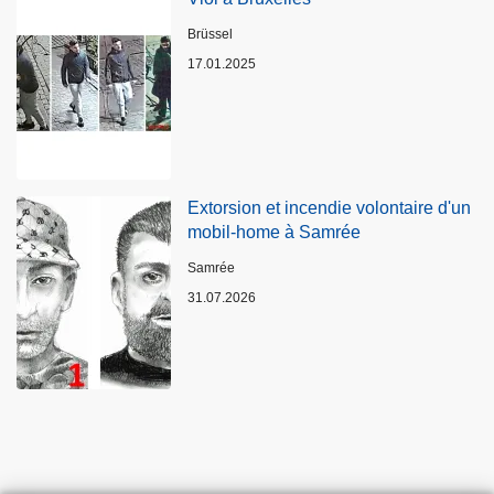
Standort
Brüssel
17.01.2025
Extorsion et incendie volontaire d'un
mobil-home à Samrée
Standort
Samrée
31.07.2026