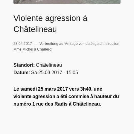
e
i
Violente agression à
Châtelineau
23.04.2017
Verbreitung auf Anfrage von du Juge d’instruction
Mme Michel à Charleroi
Standort
Châtelineau
Datum
Sa 25.03.2017 - 15:05
Le samedi 25 mars 2017 vers 3h40, une
violente agression a été commise à hauteur du
numéro 1 rue des Radis à Châtelineau.