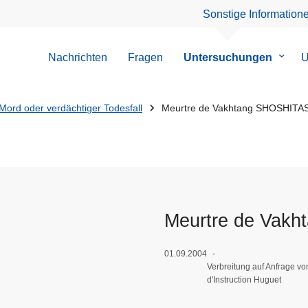
Sonstige Information
Nachrichten
Fragen
Untersuchungen
Unter
U
von
Unter
Mord oder verdächtiger Todesfall
Meurtre de Vakhtang SHOSHITA
Meurtre de Vak
01.09.2004
Verbreitung auf Anfrage v
d'Instruction Huguet