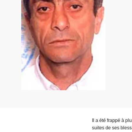
e
i
Il a été frappé à pl
suites de ses bles