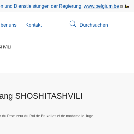
en und Dienstleistungen der Regierung:
www.belgium.be
menü
ber uns
Kontakt
Durchsuchen
suchungen
SHVILI
htang SHOSHITASHVILI
on du Procureur du Roi de Bruxelles et de madame le Juge