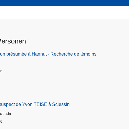
Personen
ion présumée à Hannut - Recherche de témoins
26
suspect de Yvon TEISE à Sclessin
Sclessin
26