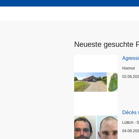
Neueste gesuchte 
Agress
Standort
Hannut
02.06.20
Décès 
Standort
Lüttich - 
04.08.20