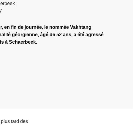
aerbeek
7
r, en fin de journée, le nommée Vakhtang
lité géorgienne, âgé de 52 ans, a été agressé
dts à Schaerbeek.
s plus tard des