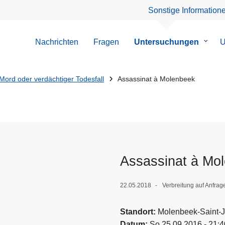
Sonstige Information
Nachrichten
Fragen
Untersuchungen
Unter
U
von
Unter
Mord oder verdächtiger Todesfall
Assassinat à Molenbeek
Assassinat à Mo
22.05.2018
Verbreitung auf Anfrag
Standort
Molenbeek-Saint-J
Datum
So 25.09.2016 - 21:4