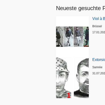
Neueste gesuchte 
Viol à 
Standort
Brüssel
17.01.20
Extorsi
Standort
Samrée
31.07.20