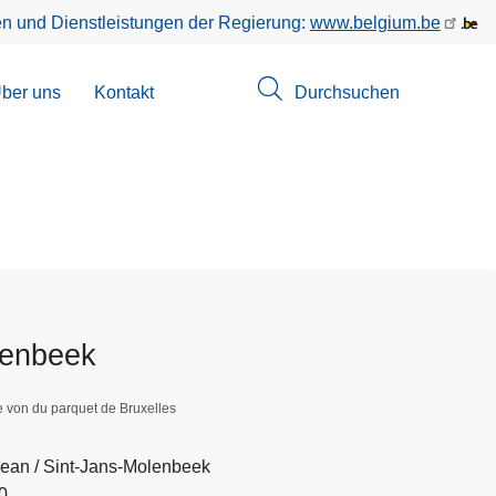
en und Dienstleistungen der Regierung:
www.belgium.be
menü
ber uns
Kontakt
Durchsuchen
suchungen
lenbeek
e von du parquet de Bruxelles
ean / Sint-Jans-Molenbeek
0