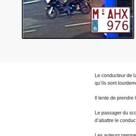
e
i
Le conducteur de l
qu’ils sont lourde
Il tente de prendre
Le passager du scoot
d’abattre le conduc
Les auteurs prennen