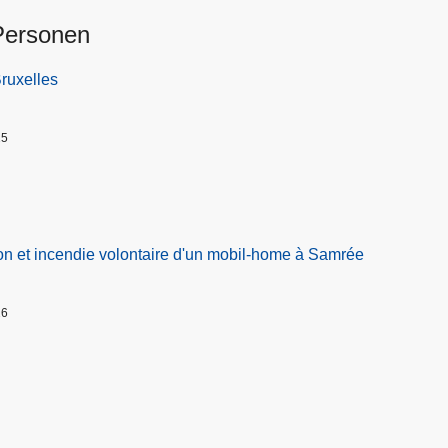
Personen
Bruxelles
25
on et incendie volontaire d'un mobil-home à Samrée
26