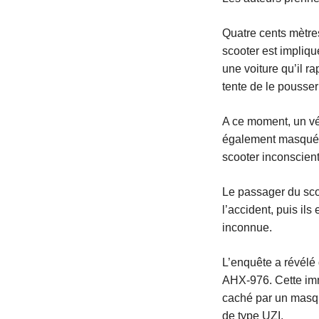
Quatre cents mètres
scooter est impliqu
une voiture qu’il ra
tente de le pousser 
A ce moment, un véh
également masqué d
scooter inconscien
Le passager du scoo
l’accident, puis il
inconnue.
L’enquête a révélé
AHX-976. Cette imma
caché par un masque
de type UZI.