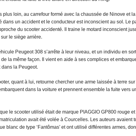
 plus loin, au carrefour formé avec la chaussée de Ninove et la
é dans un accident et le conducteur est inconscient au sol. Le 
pproche du scooter accidenté. Il traine le motard inconscient jusq
sur le siège arrière.
icule Peugeot 308 s’arrête à leur niveau, et un individu en sor
e la même façon. Il vient en aide à ses complices et embarqu
t dans la Peugeot.
ter, quant à lui, retourne chercher une arme laissée à terre sur 
s embarquent dans la voiture et prennent ensemble la fuite vers u
 que le scooter utilisé était de marque PIAGGIO GP800 rouge et 
triculation avait été volée à Courcelles. Les auteurs avaient to
 blanc de type ‘Fantômas’ et ont utilisé différentes armes, dont 