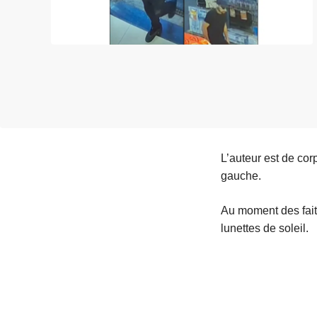
e
i
L’auteur est de cor
gauche.
Au moment des faits,
lunettes de soleil.