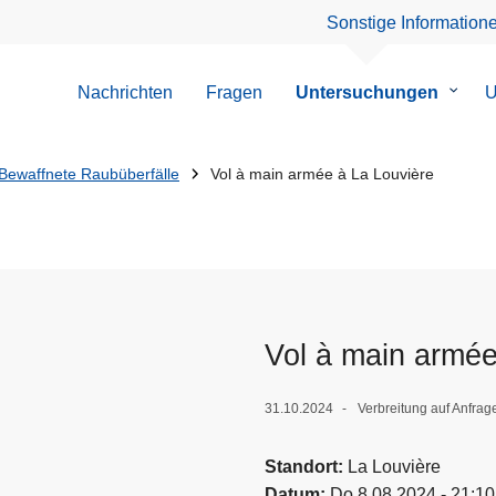
Sonstige Information
Nachrichten
Fragen
Untersuchungen
Unter
U
von
Unter
Bewaffnete Raubüberfälle
Vol à main armée à La Louvière
Vol à main armée
31.10.2024
Verbreitung auf Anfra
Standort
La Louvière
Datum
Do 8.08.2024 - 21:10