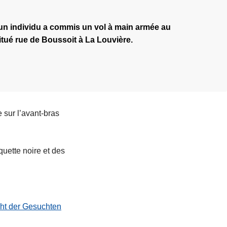
 un individu a commis un vol à main armée au
ué rue de Boussoit à La Louvière.
 sur l’avant-bras
quette noire et des
cht der Gesuchten