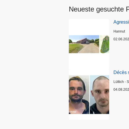
Neueste gesuchte 
Agress
Standort
Hannut
02.06.20
Décès 
Standort
Lüttich - 
04.08.20