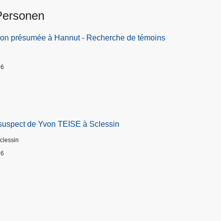
Personen
ion présumée à Hannut - Recherche de témoins
26
suspect de Yvon TEISE à Sclessin
Sclessin
26