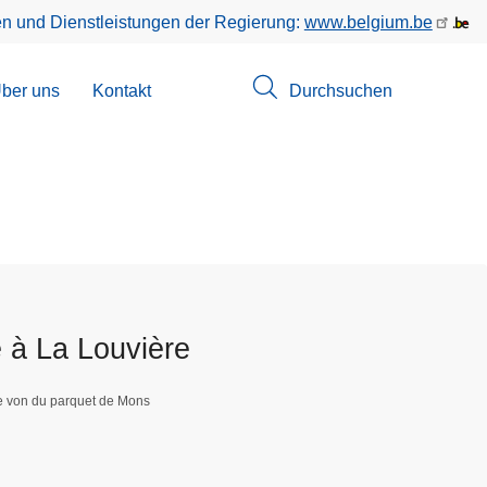
en und Dienstleistungen der Regierung:
www.belgium.be
menü
ber uns
Kontakt
Durchsuchen
suchungen
 à La Louvière
ge von du parquet de Mons