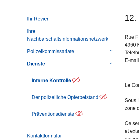
i
12.
Ihr Revier
Ihre
Rue F
Nachbarschaftsinformationsnetzwerk
4960
Polizeikommissariate
Untermenü
Telefo
von
E-mail
Dienste
Untermenü
Polizeikommi
von
Dienste
Interne Kontrolle
Le Con
Der polizeiliche Opferbeistand
Sous l
zone d
Präventionsdienste
Ce ser
et ext
Kontaktformular
qui in