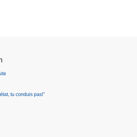
n
ite
t, tu conduis pas!"