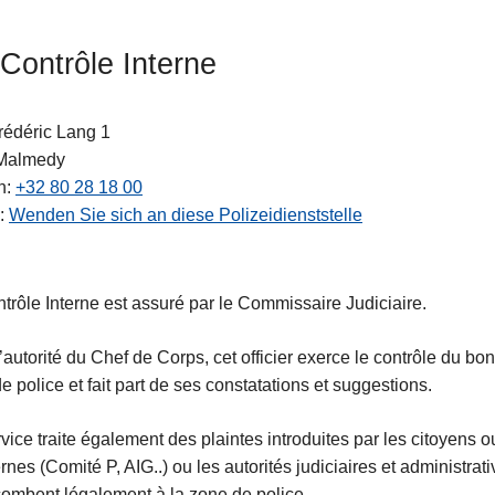
 Contrôle Interne
rédéric Lang 1
Malmedy
n
+32 80 28 18 00
Wenden Sie sich an diese Polizeidienststelle
ssariate
trôle Interne est assuré par le Commissaire Judiciaire.
’autorité du Chef de Corps, cet officier exerce le contrôle du b
e police et fait part de ses constatations et suggestions.
vice traite également des plaintes introduites par les citoyens 
ernes (Comité P, AIG..) ou les autorités judiciaires et administra
combent légalement à la zone de police.