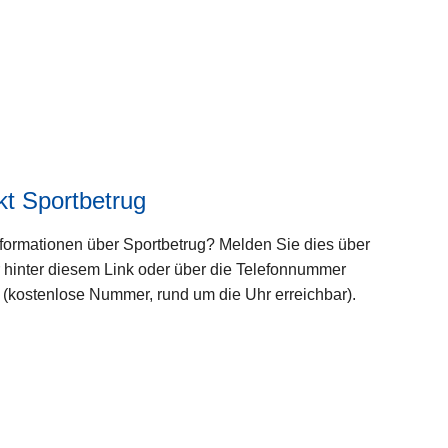
te
rl
e
s
e
n
ü
b
t Sportbetrug
e
r
formationen über Sportbetrug? Melden Sie dies über
P
 hinter diesem Link oder über die Telefonnummer
o
 (kostenlose Nummer, rund um die Uhr erreichbar).
l
i
c
W
e
ei
o
te
n
rl