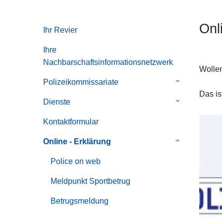
i
Onl
Ihr Revier
Ihre
Nachbarschaftsinformationsnetzwerk
Wollen
Polizeikommissariate
Untermenü
Das is
von
Dienste
Untermenü
Polizeikommi
von
Kontaktformular
Dienste
Online - Erklärung
Untermenü
von
Police on web
Online
-
Meldpunkt Sportbetrug
Erklärung
Betrugsmeldung