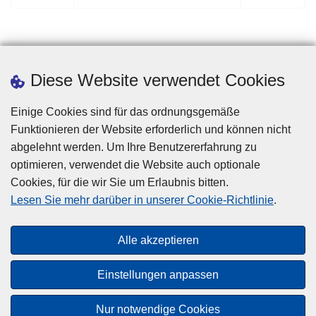
o
ä
r
c
h
h
e
s
r
t
Diese Website verwendet Cookies
i
e
g
S
Einige Cookies sind für das ordnungsgemäße
e
e
Funktionieren der Website erforderlich und können nicht
S
i
abgelehnt werden. Um Ihre Benutzererfahrung zu
e
t
optimieren, verwendet die Website auch optionale
i
e
Cookies, für die wir Sie um Erlaubnis bitten.
Disclaimer
t
Lesen Sie mehr darüber in unserer Cookie-Richtlinie
.
Privacy
e
Cookies
Alle akzeptieren
Barrierefreiheit
Einstellungen anpassen
© 2026 Polizei.be
Nur notwendige Cookies