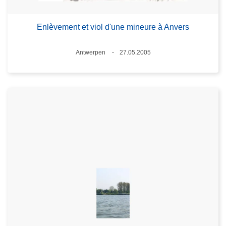
Enlèvement et viol d'une mineure à Anvers
Standort
Antwerpen
27.05.2005
Datum