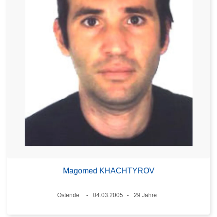
Magomed KHACHTYROV
Standort
Ostende
04.03.2005
29 Jahre
Datum
Alter