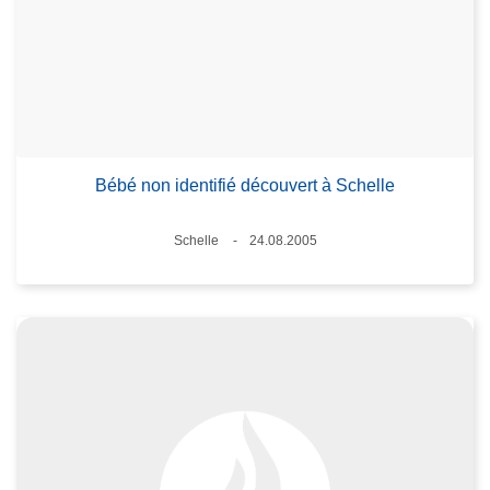
Bébé non identifié découvert à Schelle
Standort
Schelle
24.08.2005
Datum