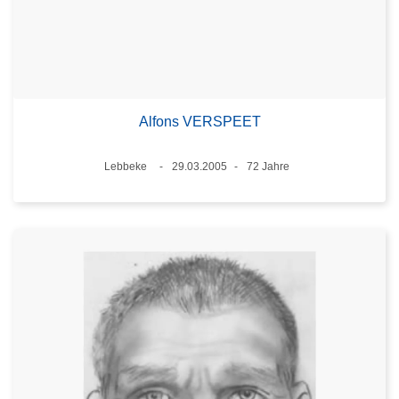
Alfons VERSPEET
Standort
Lebbeke
29.03.2005
72 Jahre
Datum
Alter