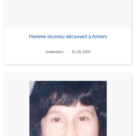
Homme inconnu découvert à Anvers
Standort
Antwerpen
01.06.2005
Datum