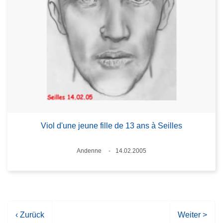
Viol d'une jeune fille de 13 ans à Seilles
Standort
Andenne
14.02.2005
Datum
V
‹ Zurück
N
Weiter >