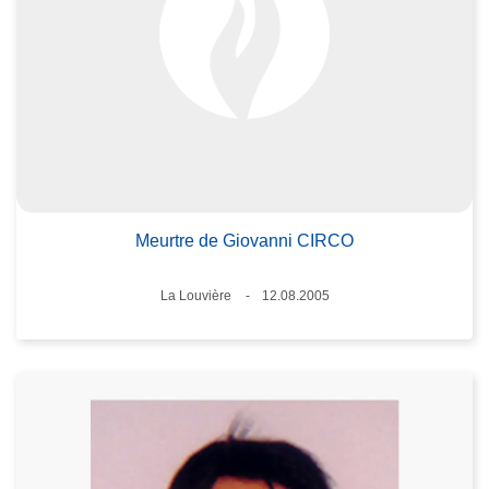
Meurtre de Giovanni CIRCO
Standort
La Louvière
12.08.2005
Datum