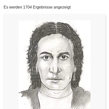
filters
e
Es werden 1704 Ergebnisse angezeigt
i