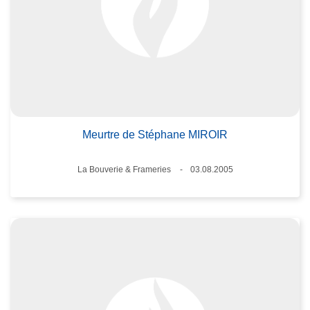
Meurtre de Stéphane MIROIR
Standort
La Bouverie & Frameries
03.08.2005
Datum