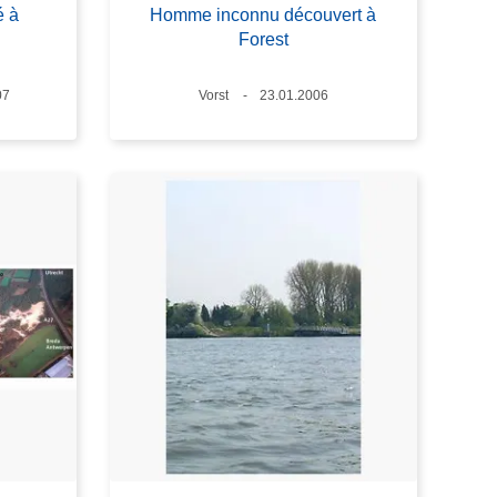
é à
Homme inconnu découvert à
Forest
07
Standort
Vorst
Datum
23.01.2006