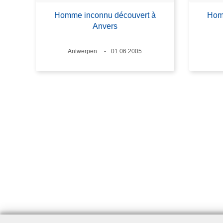
Homme inconnu découvert à
Hom
Anvers
Standort
Antwerpen
Datum
01.06.2005