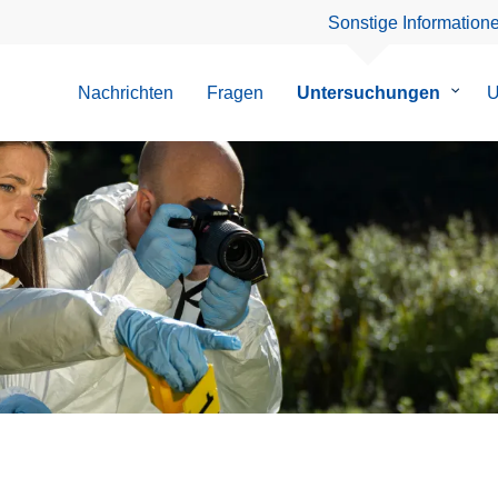
Sonstige Information
Nachrichten
Fragen
Untersuchungen
Unter
U
von
Unter