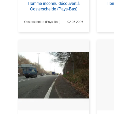
Homme inconnu découvert à
Hom
Oosterschelde (Pays-Bas)
Standort
Oosterschelde (Pays-Bas)
Datum
02.05.2006