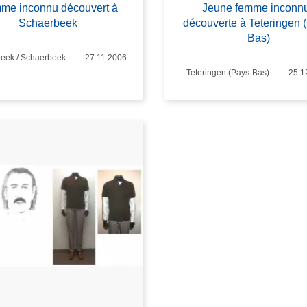
me inconnu découvert à
Jeune femme inconn
Schaerbeek
découverte à Teteringen 
Bas)
t
eek / Schaerbeek
Datum
27.11.2006
Standort
Teteringen (Pays-Bas)
Dat
25.1