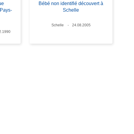
ue
Bébé non identifié découvert à
(Pays-
Schelle
Standort
Schelle
Datum
24.08.2005
um
2.1990