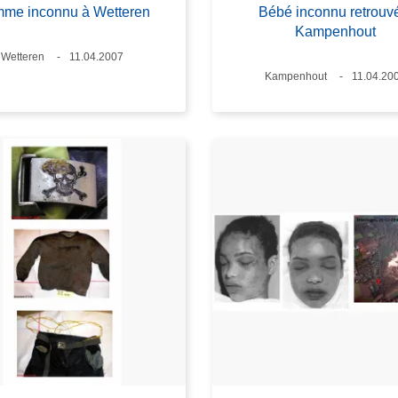
me inconnu à Wetteren
Bébé inconnu retrouv
Kampenhout
Standort
Wetteren
Datum
11.04.2007
Standort
Kampenhout
Datum
11.04.20