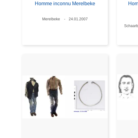
Homme inconnu Merelbeke
Hom
Standort
Merelbeke
Datum
24.01.2007
Standor
Schaarb