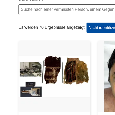
e
i
Es werden 70 Ergebnisse angezeigt
Nicht identifiz