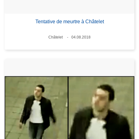
Tentative de meurtre à Châtelet
Standort
Châtelet
04.08.2018
Datum