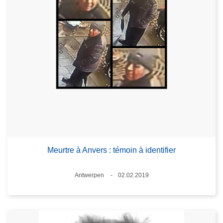
Meurtre à Anvers : témoin à identifier
Standort
Antwerpen
02.02.2019
Datum