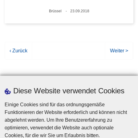
Standort
Brüssel
23.09.2018
Datum
V
‹ Zurück
N
Weiter >
o
ä
r
c
h
h
e
s
r
t
Diese Website verwendet Cookies
i
e
g
S
Einige Cookies sind für das ordnungsgemäße
e
e
Funktionieren der Website erforderlich und können nicht
S
i
abgelehnt werden. Um Ihre Benutzererfahrung zu
e
t
optimieren, verwendet die Website auch optionale
i
e
Cookies, für die wir Sie um Erlaubnis bitten.
Disclaimer