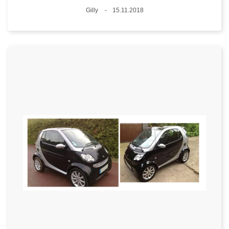
Standort
Gilly
15.11.2018
Datum