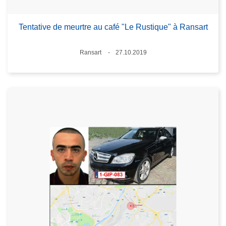
Tentative de meurtre au café "Le Rustique" à Ransart
Standort
Ransart
27.10.2019
Datum