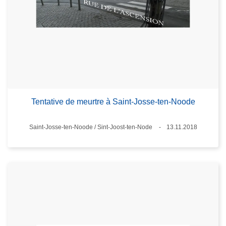
Tentative de meurtre à Saint-Josse-ten-Noode
Standort
Saint-Josse-ten-Noode / Sint-Joost-ten-Node
13.11.2018
Datum