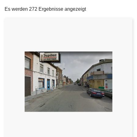
filters
e
Es werden 272 Ergebnisse angezeigt
i