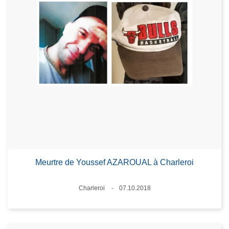
Meurtre de Youssef AZAROUAL à Charleroi
Standort
Charleroi
07.10.2018
Datum