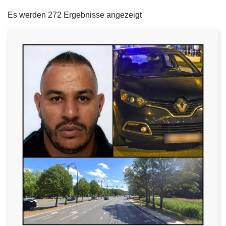
filters
e
Es werden 272 Ergebnisse angezeigt
i