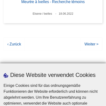
Meurtre à Ixelles - Recherche témoins
Standort
Elsene / Ixelles
18.06.2022
Datum
V
‹ Zurück
N
Weiter >
o
ä
r
c
h
h
e
s
r
t
Diese Website verwendet Cookies
i
e
g
S
Einige Cookies sind für das ordnungsgemäße
e
e
Funktionieren der Website erforderlich und können nicht
S
i
abgelehnt werden. Um Ihre Benutzererfahrung zu
e
t
optimieren, verwendet die Website auch optionale