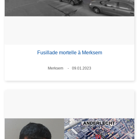
Fusillade mortelle à Merksem
Standort
Merksem
09.01.2023
Datum