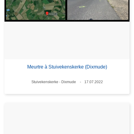
Meurtre à Stuivekenskerke (Dixmude)
Standort
Stuivekenskerke - Dixmude
17.07.2022
Datum