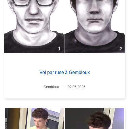
Vol par ruse à Gembloux
Standort
Gembloux
02.06.2026
Datum