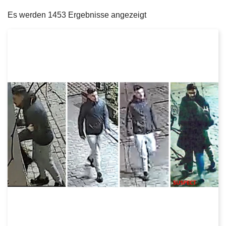
filters
e
Es werden 1453 Ergebnisse angezeigt
i