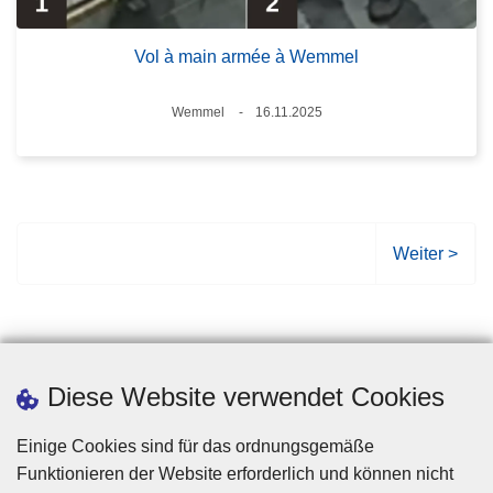
Vol à main armée à Wemmel
Standort
Wemmel
16.11.2025
Datum
N
Weiter >
ä
c
h
s
t
Diese Website verwendet Cookies
e
S
Einige Cookies sind für das ordnungsgemäße
e
Funktionieren der Website erforderlich und können nicht