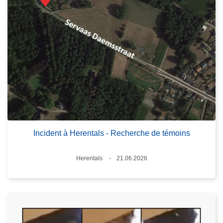
Incident à Herentals - Recherche de témoins
Standort
Herentals
21.06.2026
Datum