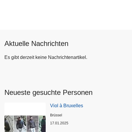
e
i
Aktuelle Nachrichten
Es gibt derzeit keine Nachrichtenartikel.
Neueste gesuchte Personen
Viol à Bruxelles
Standort
Brüssel
17.01.2025