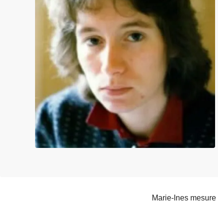
e
i
Marie-Ines mesure 