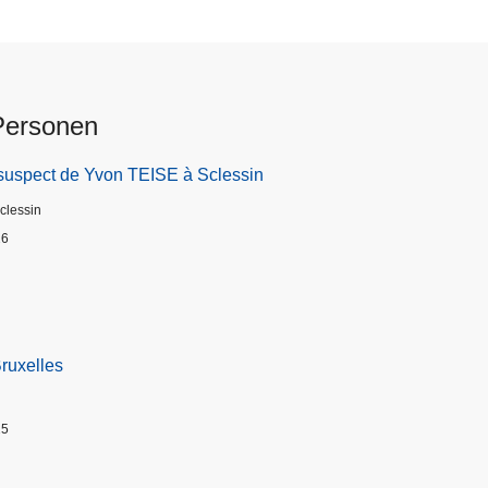
Personen
suspect de Yvon TEISE à Sclessin
Sclessin
26
Bruxelles
25