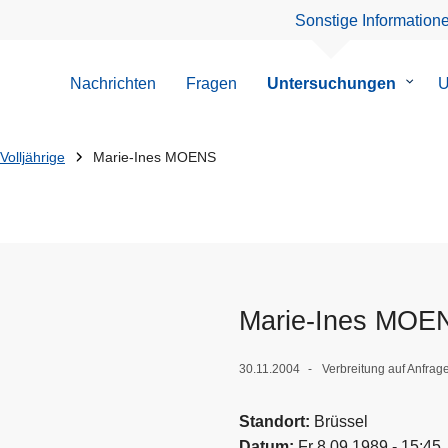
Sonstige Information
Nachrichten
Fragen
Untersuchungen
Unter
U
von
Unter
Volljährige
Marie-Ines MOENS
Marie-Ines MOE
30.11.2004
Verbreitung auf Anfrag
Standort
Brüssel
Datum
Fr 8.09.1989 - 15:45