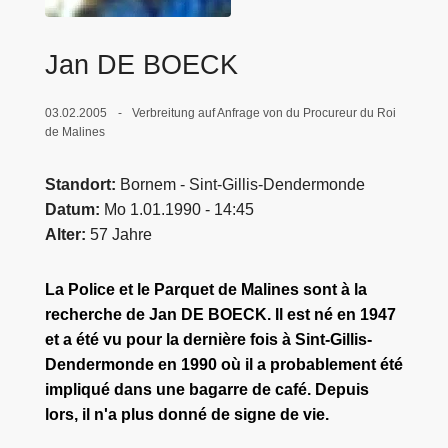
e
i
Jan DE BOECK
03.02.2005
Verbreitung auf Anfrage von du Procureur du Roi
de Malines
Standort
Bornem - Sint-Gillis-Dendermonde
Datum
Mo 1.01.1990 - 14:45
Alter
57 Jahre
La Police et le Parquet de Malines sont à la
recherche de Jan DE BOECK. Il est né en 1947
et a été vu pour la dernière fois à Sint-Gillis-
Dendermonde en 1990 où il a probablement été
impliqué dans une bagarre de café. Depuis
lors, il n'a plus donné de signe de vie.