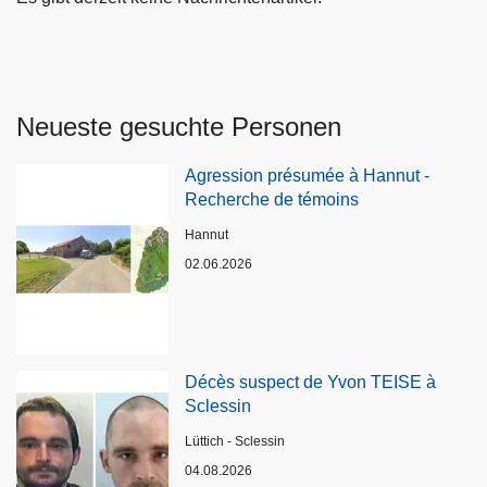
Neueste gesuchte Personen
Agression présumée à Hannut -
Recherche de témoins
Standort
Hannut
02.06.2026
Décès suspect de Yvon TEISE à
Sclessin
Standort
Lüttich - Sclessin
04.08.2026