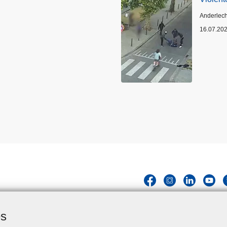
Standort
Anderlech
16.07.20
es