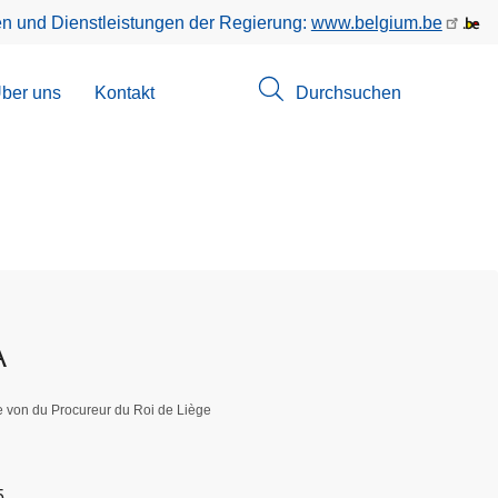
en und Dienstleistungen der Regierung:
www.belgium.be
menü
ber uns
Kontakt
Durchsuchen
suchungen
A
e von du Procureur du Roi de Liège
5