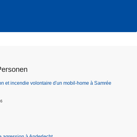
Personen
on et incendie volontaire d'un mobil-home à Samrée
26
e agression à Anderlecht