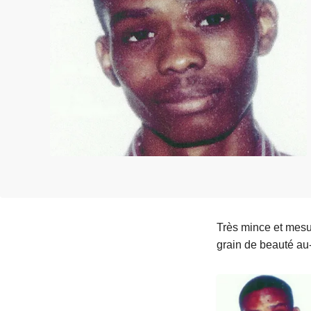
e
i
Très mince et mesu
grain de beauté au