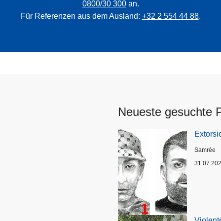
0800/30 300
an.
Für Referenzen aus dem Ausland:
+32 2 554 44 88
.
Neueste gesuchte 
Extorsi
Standort
Samrée
31.07.20
Violent