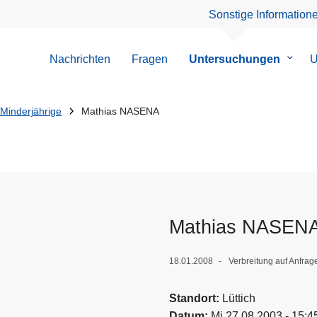
Sonstige Information
Nachrichten
Fragen
Untersuchungen
Unter
U
von
Unter
Minderjährige
Mathias NASENA
Mathias NASEN
18.01.2008
Verbreitung auf Anfrag
Standort
Lüttich
Datum
Mi 27.08.2003 - 15:4