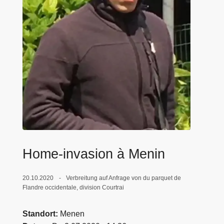
e
i
Home-invasion à Menin
20.10.2020
Verbreitung auf Anfrage von du parquet de
Flandre occidentale, division Courtrai
Standort
Menen