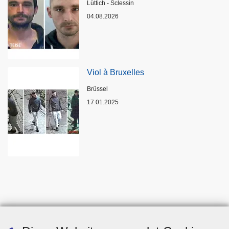
Standort
Lüttich - Sclessin
04.08.2026
Viol à Bruxelles
Standort
Brüssel
17.01.2025