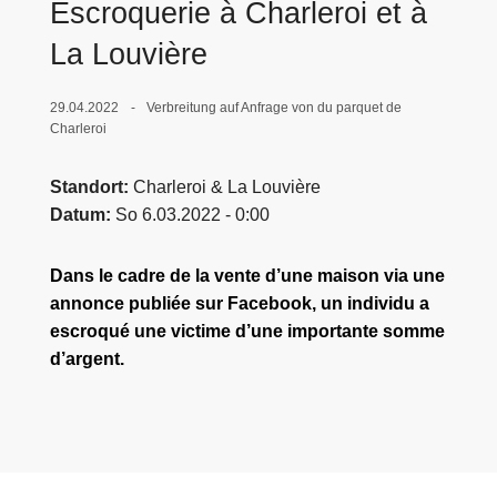
Escroquerie à Charleroi et à
e
La Louvière
i
29.04.2022
Verbreitung auf Anfrage von du parquet de
Charleroi
Standort
Charleroi & La Louvière
Datum
So 6.03.2022 - 0:00
Dans le cadre de la vente d’une maison via une
annonce publiée sur Facebook, un individu a
escroqué une victime d’une importante somme
d’argent.