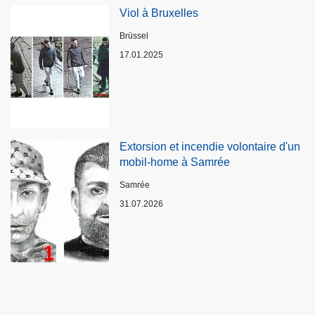
Viol à Bruxelles
Standort
Brüssel
17.01.2025
Extorsion et incendie volontaire d'un
mobil-home à Samrée
Standort
Samrée
31.07.2026