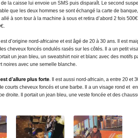
de la caisse lui envoie un SMS puis disparaît. Le second suspec
obable que les deux hommes se sont échangé la carte de banque,
allé à son tour à la machine à sous et retira d’abord 2 fois 500
0€.
est d’origine nord-africaine et est âgé de 20 à 30 ans. Il est ma
des cheveux foncés ondulés rasés sur les côtés. Il a un petit vis
portait un jean bleu, un sweatshirt noir et blanc avec des motifs pa
t noires avec une semelle blanche.
st d’allure plus forte
. Il est aussi nord-africain, a entre 20 et
de courts cheveux foncés et une barbe. Il a un visage rond et e
e droite. Il portait un jean bleu, une veste foncée et des chauss