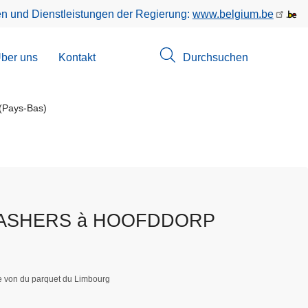
en und Dienstleistungen der Regierung:
www.belgium.be
menü
ber uns
Kontakt
Durchsuchen
suchungen
Pays-Bas)
 CASHERS à HOOFDDORP
ge von du parquet du Limbourg