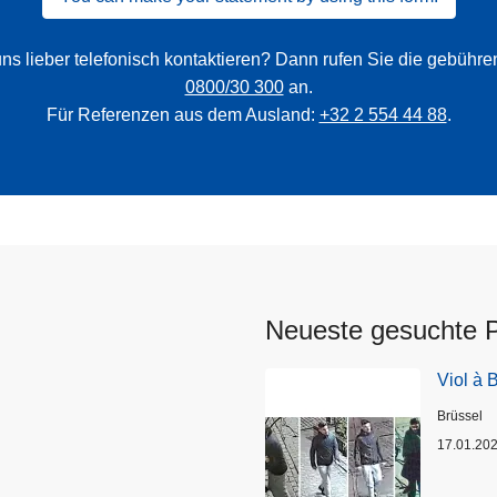
ns lieber telefonisch kontaktieren? Dann rufen Sie die gebühr
0800/30 300
an.
Für Referenzen aus dem Ausland:
+32 2 554 44 88
.
Neueste gesuchte 
Viol à 
Standort
Brüssel
17.01.20