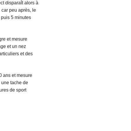
t disparaît alors à
 car peu après, le
€ puis 5 minutes
igre et mesure
age et un nez
rticuliers et des
 30 ans et mesure
n une tache de
ures de sport