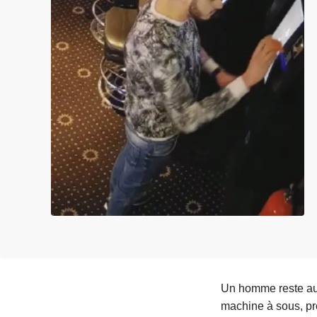
e
i
Un homme reste au
machine à sous, pre