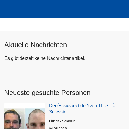
Aktuelle Nachrichten
Es gibt derzeit keine Nachrichtenartikel.
Neueste gesuchte Personen
Décès suspect de Yvon TEISE à
Sclessin
Standort
Lüttich - Sclessin
04.08.2026