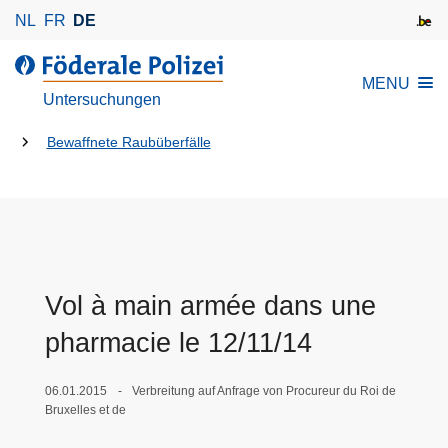
D
NL
FR
DE
i
r
d
MENU
e
e
Untersuchungen
k
r
t
Du
F
Bewaffnete Raubüberfälle
z
ö
bist
u
d
da:
m
e
I
r
n
a
h
l
Vol à main armée dans une
a
e
pharmacie le 12/11/14
l
P
t
o
l
06.01.2015
Verbreitung auf Anfrage von Procureur du Roi de
Bruxelles et de
i
z