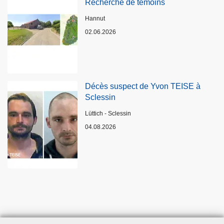
Recherche de témoins
Standort
Hannut
02.06.2026
Décès suspect de Yvon TEISE à
Sclessin
Standort
Lüttich - Sclessin
04.08.2026