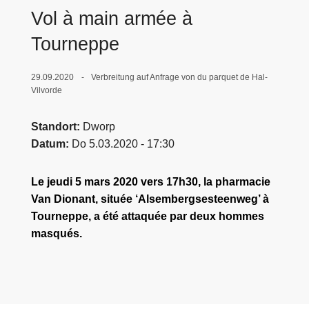
e
Vol à main armée à
i
Tourneppe
29.09.2020
Verbreitung auf Anfrage von du parquet de Hal-
Vilvorde
Standort
Dworp
Datum
Do 5.03.2020 - 17:30
Le jeudi 5 mars 2020 vers 17h30, la pharmacie
Van Dionant, située ‘Alsembergsesteenweg’ à
Tourneppe, a été attaquée par deux hommes
masqués.