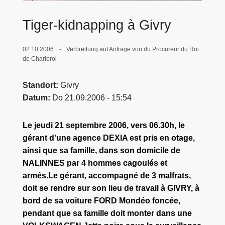
e
Tiger-kidnapping à Givry
i
02.10.2006
Verbreitung auf Anfrage von du Procureur du Roi
de Charleroi
Standort
Givry
Datum
Do 21.09.2006 - 15:54
Le jeudi 21 septembre 2006, vers 06.30h, le
gérant d'une agence DEXIA est pris en otage,
ainsi que sa famille, dans son domicile de
NALINNES
par 4 hommes cagoulés et
armés.Le gérant, accompagné de 3 malfrats,
doit se rendre sur son lieu de travail à
GIVRY
, à
bord de sa voiture FORD Mondéo foncée,
pendant que sa famille doit monter dans une