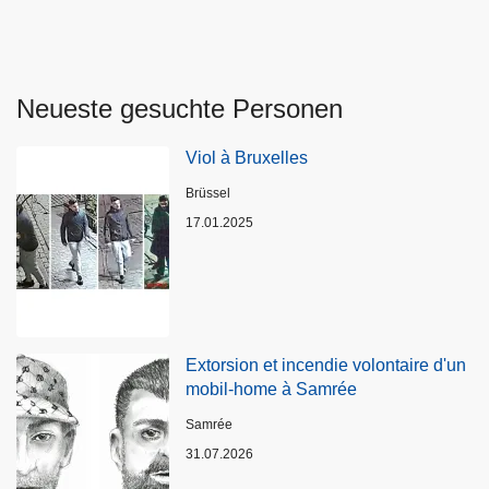
Neueste gesuchte Personen
Viol à Bruxelles
Standort
Brüssel
17.01.2025
Extorsion et incendie volontaire d'un
mobil-home à Samrée
Standort
Samrée
31.07.2026