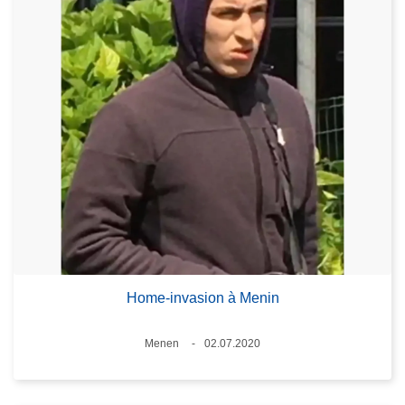
Home-invasion à Menin
Standort
Menen
02.07.2020
Datum