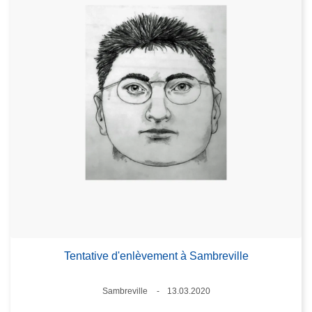
Tentative d'enlèvement à Sambreville
Standort
Sambreville
13.03.2020
Datum