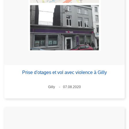
Prise d'otages et vol avec violence à Gilly
Standort
Gilly
07.08.2020
Datum