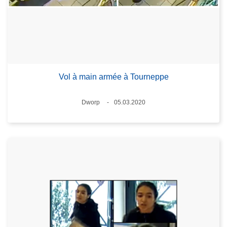
Vol à main armée à Tourneppe
Standort
Dworp
05.03.2020
Datum