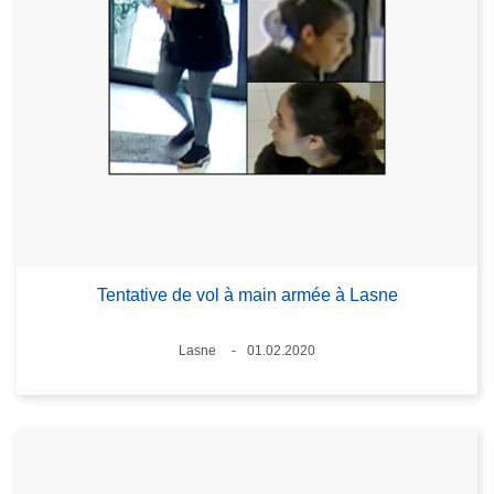
Tentative de vol à main armée à Lasne
Standort
Lasne
01.02.2020
Datum