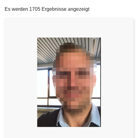
filters
e
Es werden 1705 Ergebnisse angezeigt
i