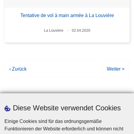
Tentative de vol à main armée à La Louvière
Standort
La Louvière
02.04.2020
Datum
V
‹ Zurück
N
Weiter >
o
ä
r
c
h
h
e
s
r
t
Diese Website verwendet Cookies
i
e
g
S
Einige Cookies sind für das ordnungsgemäße
e
e
Funktionieren der Website erforderlich und können nicht