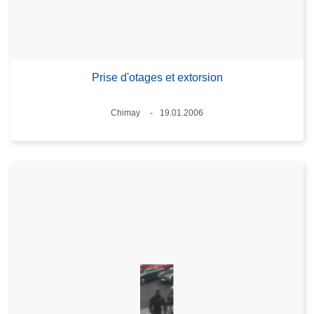
Prise d'otages et extorsion
Standort
Chimay
19.01.2006
Datum