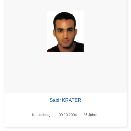
Sabir KRATER
Standort
Koekelberg
09.10.2004
25 Jahre
Datum
Alter