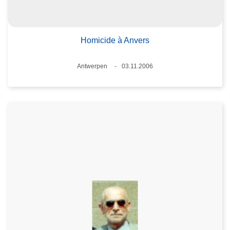
Homicide à Anvers
Standort
Antwerpen
03.11.2006
Datum