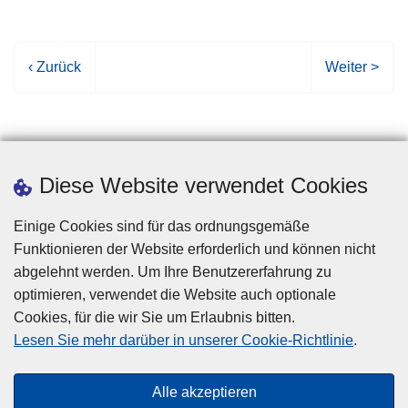
V
‹ Zurück
N
Weiter >
o
ä
r
c
h
h
e
s
Diese Website verwendet Cookies
r
t
i
e
Einige Cookies sind für das ordnungsgemäße
g
S
Funktionieren der Website erforderlich und können nicht
e
e
abgelehnt werden. Um Ihre Benutzererfahrung zu
S
i
optimieren, verwendet die Website auch optionale
e
t
Cookies, für die wir Sie um Erlaubnis bitten.
i
e
Disclaimer
Lesen Sie mehr darüber in unserer Cookie-Richtlinie
.
t
Privacy
e
Cookies
Alle akzeptieren