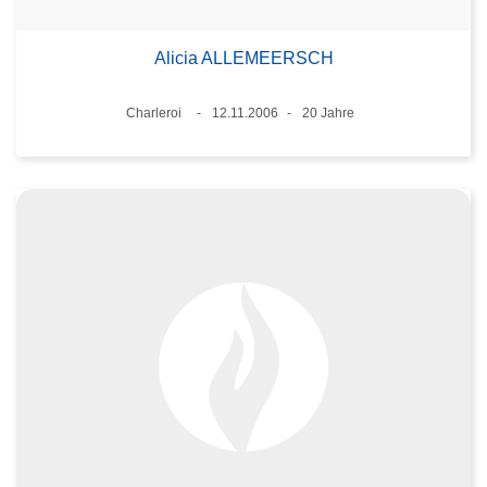
Alicia ALLEMEERSCH
Standort
Charleroi
12.11.2006
20 Jahre
Datum
Alter