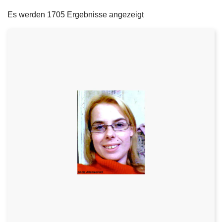
filters
e
Es werden 1705 Ergebnisse angezeigt
i