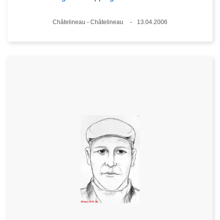
Standort
Châtelineau - Châtelineau
13.04.2006
Datum