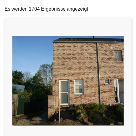
filters
e
Es werden 1704 Ergebnisse angezeigt
i