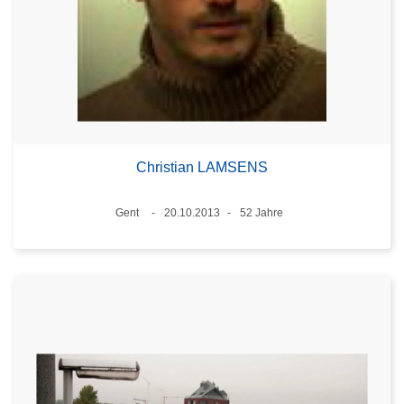
Christian LAMSENS
Standort
Gent
20.10.2013
52 Jahre
Datum
Alter