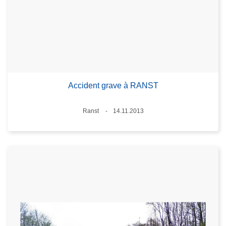
Accident grave à RANST
Standort
Ranst
14.11.2013
Datum