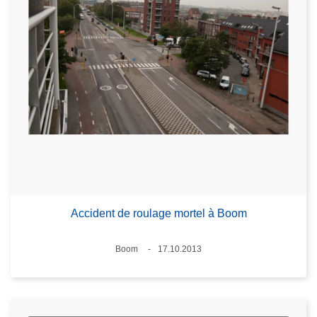
Accident de roulage mortel à Boom
Standort
Boom
17.10.2013
Datum