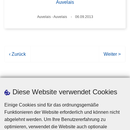
Auvelais
Standort
Auvelais - Auvelais
06.09.2013
Datum
V
‹ Zurück
N
Weiter >
o
ä
r
c
h
h
e
s
r
t
Diese Website verwendet Cookies
i
e
g
S
Einige Cookies sind für das ordnungsgemäße
e
e
Funktionieren der Website erforderlich und können nicht
S
i
abgelehnt werden. Um Ihre Benutzererfahrung zu
e
t
optimieren, verwendet die Website auch optionale