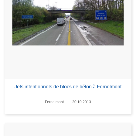
Jets intentionnels de blocs de béton à Fernelmont
Standort
Fernelmont
20.10.2013
Datum