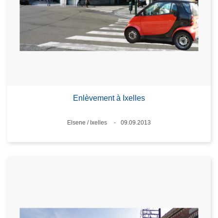
Enlèvement à Ixelles
Standort
Elsene / Ixelles
09.09.2013
Datum