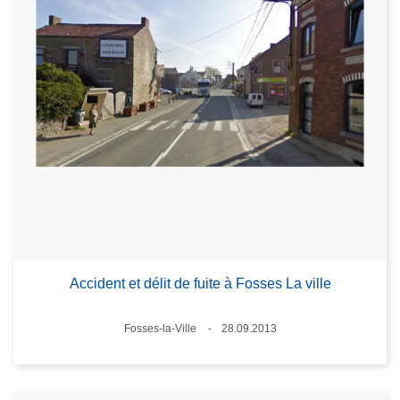
Accident et délit de fuite à Fosses La ville
Standort
Fosses-la-Ville
28.09.2013
Datum