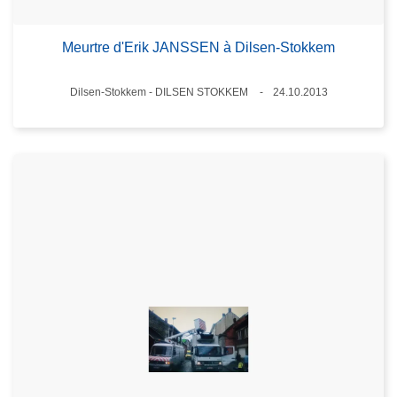
Meurtre d'Erik JANSSEN à Dilsen-Stokkem
Standort
Dilsen-Stokkem - DILSEN STOKKEM
24.10.2013
Datum