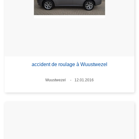
accident de roulage à Wuustwezel
Standort
Wuustwezel
12.01.2016
Datum