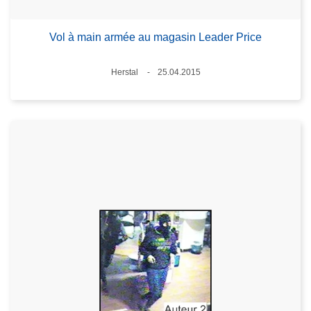
Vol à main armée au magasin Leader Price
Standort
Herstal
25.04.2015
Datum