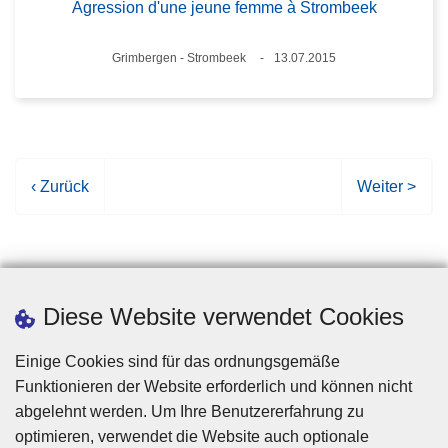
Agression d'une jeune femme à Strombeek
Standort
Grimbergen - Strombeek
13.07.2015
Datum
V
‹ Zurück
N
Weiter >
o
ä
r
c
h
h
e
s
r
t
Diese Website verwendet Cookies
i
e
g
S
Einige Cookies sind für das ordnungsgemäße
e
e
Funktionieren der Website erforderlich und können nicht
S
i
abgelehnt werden. Um Ihre Benutzererfahrung zu
e
t
optimieren, verwendet die Website auch optionale