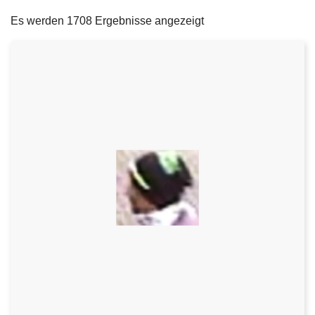
filters
e
Es werden 1708 Ergebnisse angezeigt
i