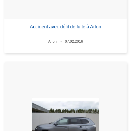
Accident avec délit de fuite à Arlon
Standort
Arlon
07.02.2016
Datum