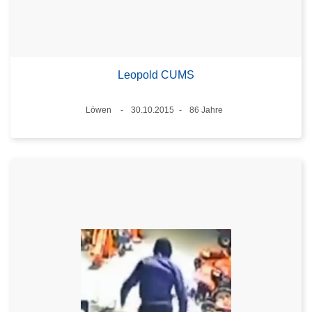
Leopold CUMS
Standort
Löwen
30.10.2015
86 Jahre
Datum
Alter