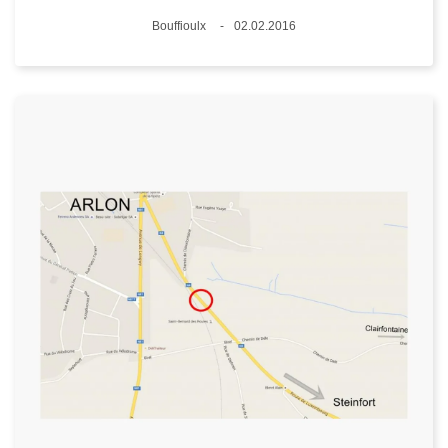
Standort
Bouffioulx
02.02.2016
Datum