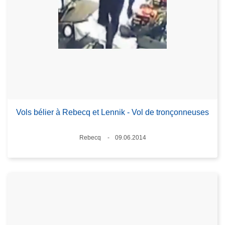
Vols bélier à Rebecq et Lennik - Vol de tronçonneuses
Standort
Rebecq
09.06.2014
Datum