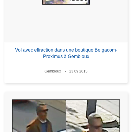
Vol avec effraction dans une boutique Belgacom-
Proximus à Gembloux
Standort
Gembloux
23.09.2015
Datum