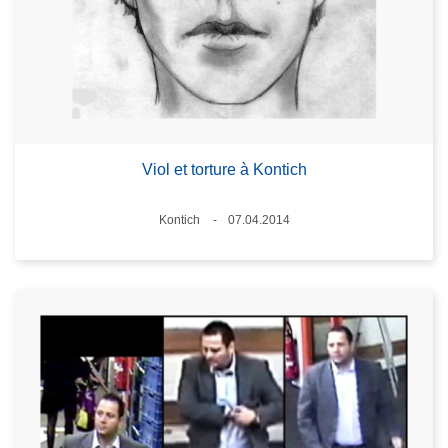
Viol et torture à Kontich
Standort
Kontich
07.04.2014
Datum