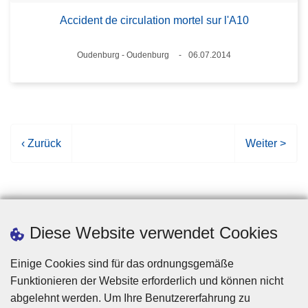
Accident de circulation mortel sur l'A10
Standort
Oudenburg - Oudenburg
06.07.2014
Datum
V
‹ Zurück
N
Weiter >
o
ä
r
c
h
h
e
s
r
t
Diese Website verwendet Cookies
i
e
g
S
Einige Cookies sind für das ordnungsgemäße
e
e
Funktionieren der Website erforderlich und können nicht
S
i
abgelehnt werden. Um Ihre Benutzererfahrung zu