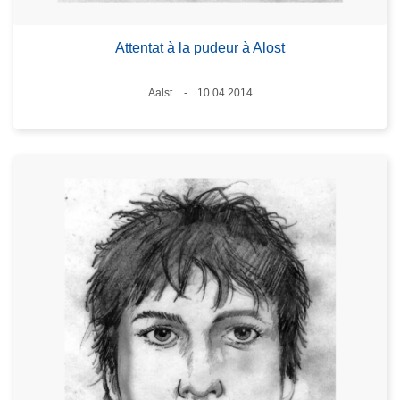
Attentat à la pudeur à Alost
Standort
Aalst
10.04.2014
Datum