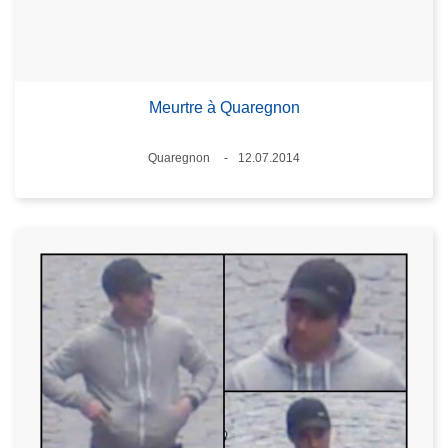
Meurtre à Quaregnon
Standort
Quaregnon
12.07.2014
Datum