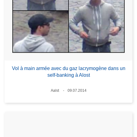
Vol à main armée avec du gaz lacrymogène dans un
self-banking à Alost
Standort
Aalst
09.07.2014
Datum