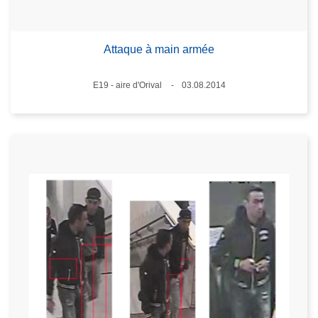
Attaque à main armée
Standort
E19 - aire d'Orival
03.08.2014
Datum