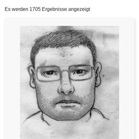
filters
e
Es werden 1705 Ergebnisse angezeigt
i