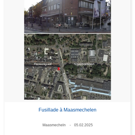
Fusillade à Maasmechelen
Standort
Maasmecheln
05.02.2025
Datum