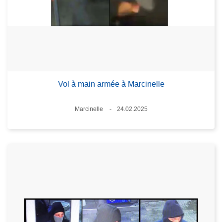
Vol à main armée à Marcinelle
Standort
Marcinelle
24.02.2025
Datum