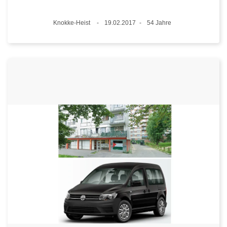
Standort
Knokke-Heist
19.02.2017
54 Jahre
Datum
Alter