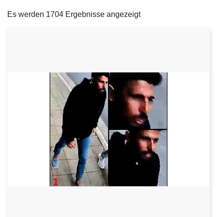
filters
e
Es werden 1704 Ergebnisse angezeigt
i