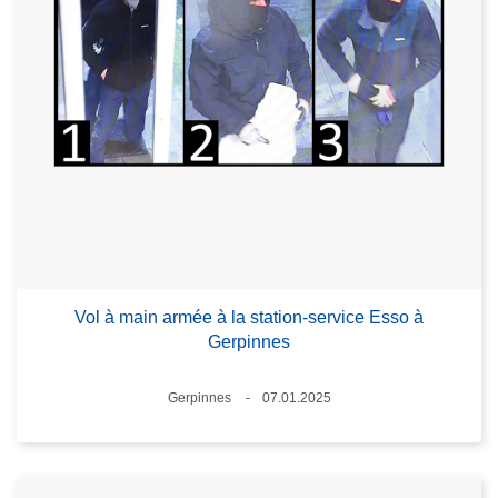
Vol à main armée à la station-service Esso à
Gerpinnes
Standort
Gerpinnes
07.01.2025
Datum