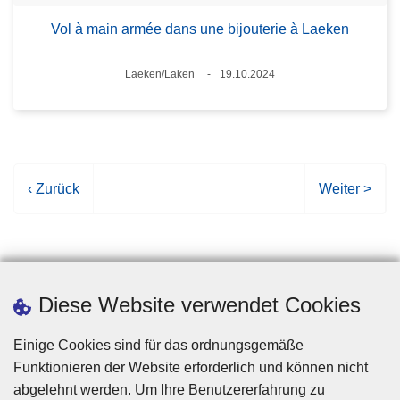
Vol à main armée dans une bijouterie à Laeken
Standort
Laeken/Laken
19.10.2024
Datum
V
‹ Zurück
N
Weiter >
o
ä
r
c
h
h
e
s
r
t
Diese Website verwendet Cookies
i
e
g
S
Einige Cookies sind für das ordnungsgemäße
e
e
Funktionieren der Website erforderlich und können nicht
S
i
abgelehnt werden. Um Ihre Benutzererfahrung zu