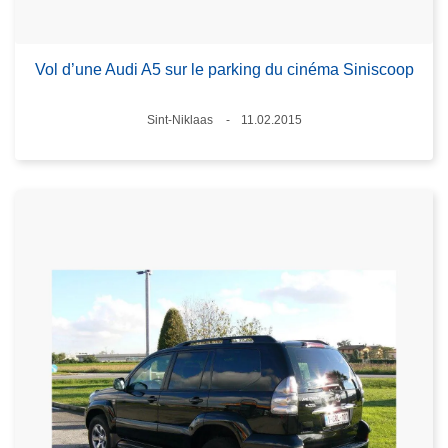
Vol d’une Audi A5 sur le parking du cinéma Siniscoop
Standort
Sint-Niklaas
11.02.2015
Datum