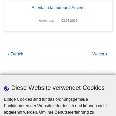
Attentat à la pudeur à Anvers
Standort
Antwerpen
03.03.2015
Datum
V
‹ Zurück
N
Weiter >
o
ä
r
c
h
h
e
s
r
t
Diese Website verwendet Cookies
i
e
g
S
Einige Cookies sind für das ordnungsgemäße
e
e
Funktionieren der Website erforderlich und können nicht
S
i
abgelehnt werden. Um Ihre Benutzererfahrung zu