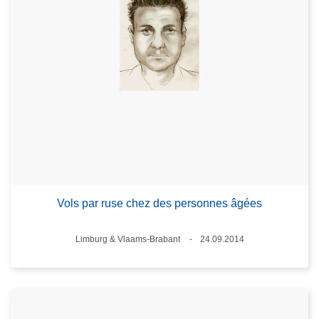
Vols par ruse chez des personnes âgées
Standort
Limburg & Vlaams-Brabant
24.09.2014
Datum