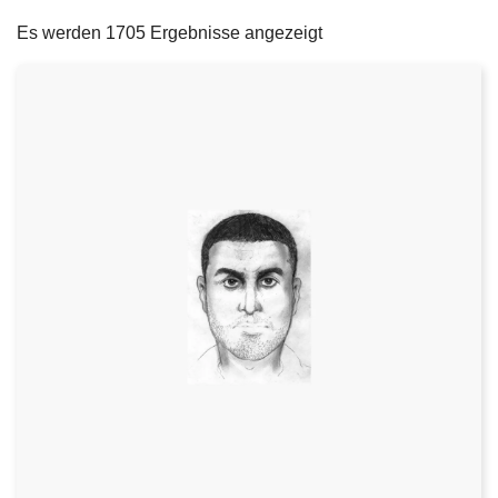
filters
e
Es werden 1705 Ergebnisse angezeigt
i