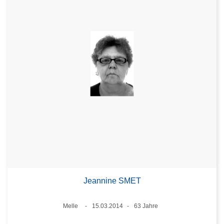
Jeannine SMET
Standort
Melle
15.03.2014
63 Jahre
Datum
Alter