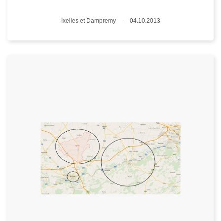
Standort
Ixelles et Dampremy
04.10.2013
Datum