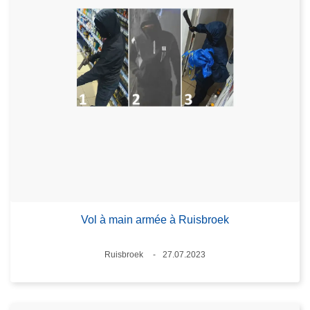
Vol à main armée à Ruisbroek
Standort
Ruisbroek
27.07.2023
Datum