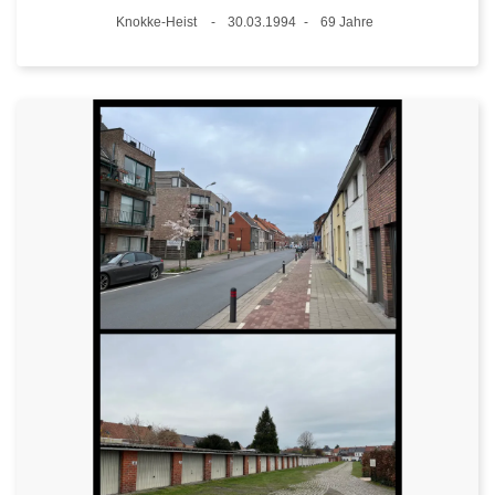
Standort
Knokke-Heist
30.03.1994
69 Jahre
Datum
Alter