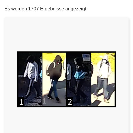
filters
e
Es werden 1707 Ergebnisse angezeigt
i