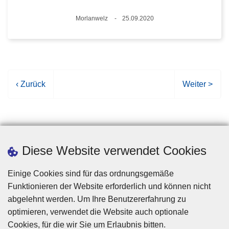
Standort
Morlanwelz
25.09.2020
Datum
V
‹ Zurück
N
Weiter >
o
ä
r
c
h
h
e
s
r
t
Diese Website verwendet Cookies
i
e
g
S
Einige Cookies sind für das ordnungsgemäße
e
e
Funktionieren der Website erforderlich und können nicht
S
i
abgelehnt werden. Um Ihre Benutzererfahrung zu
e
t
optimieren, verwendet die Website auch optionale
i
e
Cookies, für die wir Sie um Erlaubnis bitten.
Disclaimer