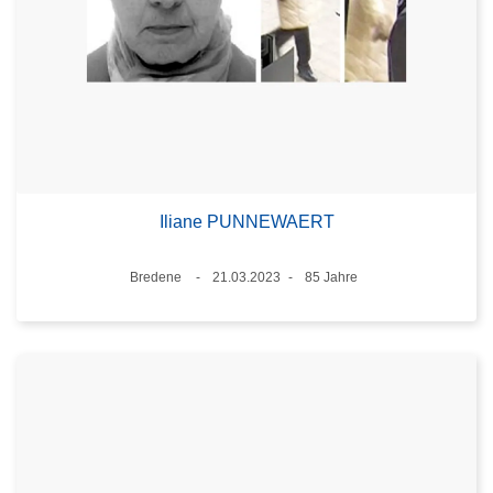
Iliane PUNNEWAERT
Standort
Bredene
21.03.2023
85 Jahre
Datum
Alter