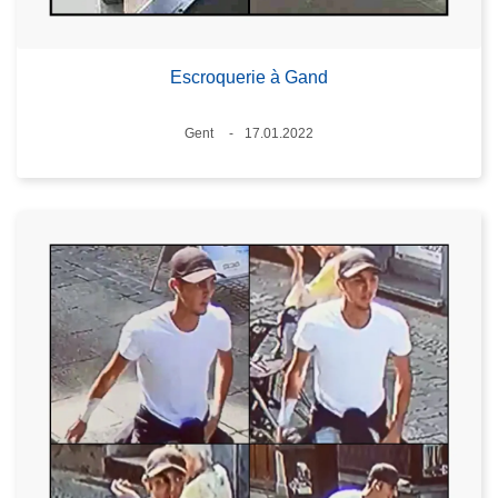
Escroquerie à Gand
Standort
Gent
17.01.2022
Datum