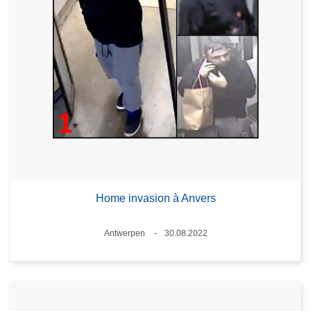
Home invasion à Anvers
Standort
Antwerpen
30.08.2022
Datum