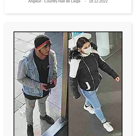
Standort
Angleur - Country Hall de Liège
18.12.2022
Datum