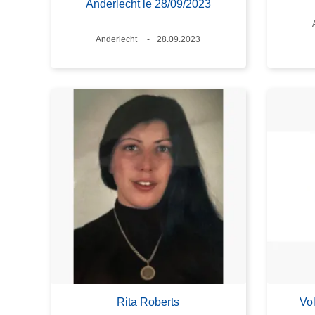
Anderlecht le 28/09/2023
Standort
Anderlecht
Datum
28.09.2023
Rita Roberts
Vol