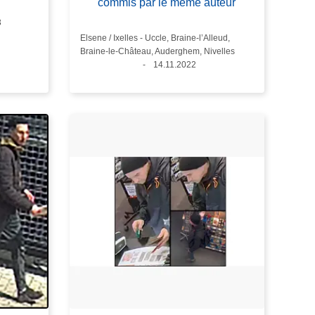
commis par le même auteur
3
Standort
Elsene / Ixelles - Uccle, Braine-l’Alleud,
Braine-le-Château, Auderghem, Nivelles
Datum
14.11.2022