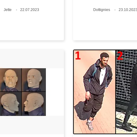
Standort
Jette
Datum
22.07.2023
Standort
Dottignies
Datum
23.10.202