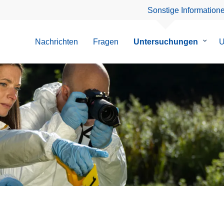
Sonstige Information
Nachrichten
Fragen
Untersuchungen
Unter
U
von
Unter