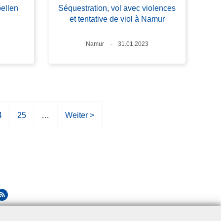
ellen
Séquestration, vol avec violences
et tentative de viol à Namur
Standort
Namur
Datum
31.01.2023
4
S
25
…
N
Weiter >
e
ä
i
c
t
h
e
s
t
e
S
e