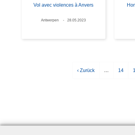
Vol avec violences à Anvers
Hom
Standort
Antwerpen
Datum
28.05.2023
V
‹ Zurück
…
S
14
o
e
r
i
i
h
t
t
e
e
r
i
g
e