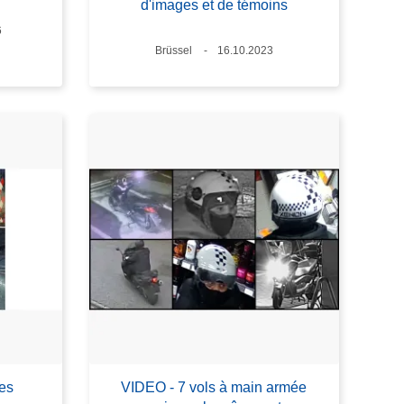
d'images et de témoins
6
Standort
Brüssel
Datum
16.10.2023
ies
VIDEO - 7 vols à main armée