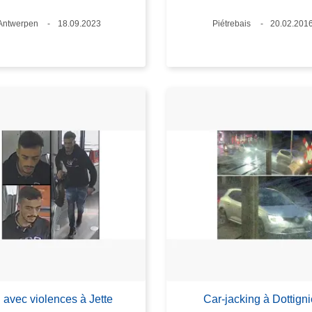
Standort
Antwerpen
Datum
18.09.2023
Standort
Piétrebais
Datum
20.02.201
 avec violences à Jette
Car-jacking à Dottign