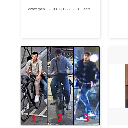
Standort
Antwerpen
Datum
03.06.1992
Alter
31 Jahre