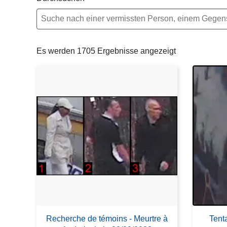
e
i
Es werden 1705 Ergebnisse angezeigt
Recherche de témoins - Meurtre à
Tent