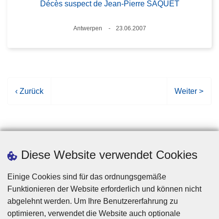
Décès suspect de Jean-Pierre SAQUET
Standort
Antwerpen
23.06.2007
Datum
V
‹ Zurück
N
Weiter >
o
ä
r
c
h
h
e
s
r
t
Diese Website verwendet Cookies
i
e
g
S
Einige Cookies sind für das ordnungsgemäße
e
e
Funktionieren der Website erforderlich und können nicht
S
i
abgelehnt werden. Um Ihre Benutzererfahrung zu
e
t
optimieren, verwendet die Website auch optionale