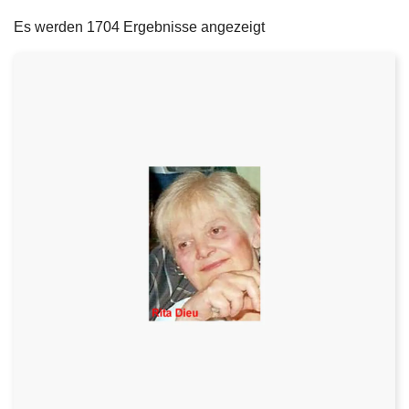
filters
e
Es werden 1704 Ergebnisse angezeigt
i