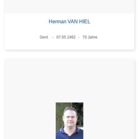
Herman VAN HIEL
Standort
Gent
07.05.1982
70 Jahre
Datum
Alter