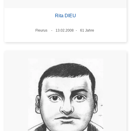
Rita DIEU
Standort
Fleurus
13.02.2008
61 Jahre
Datum
Alter