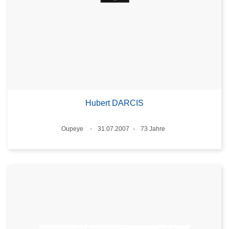
Hubert DARCIS
Standort
Oupeye
31.07.2007
73 Jahre
Datum
Alter