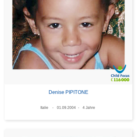
Denise PIPITONE
Standort
Italie
01.09.2004
4 Jahre
Datum
Alter