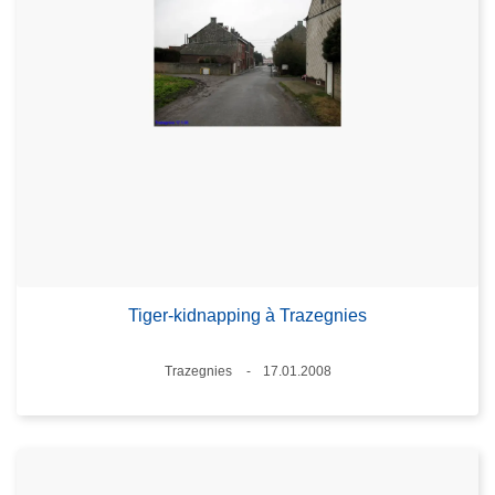
Tiger-kidnapping à Trazegnies
Standort
Trazegnies
17.01.2008
Datum