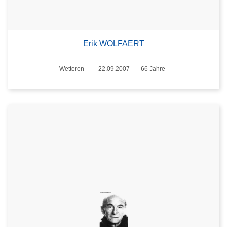
Erik WOLFAERT
Standort
Wetteren
22.09.2007
66 Jahre
Datum
Alter